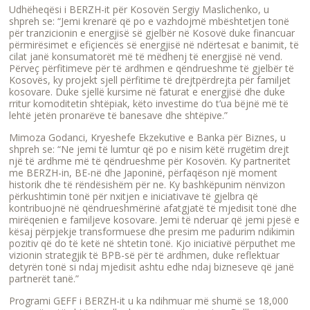
Udhëheqësi i BERZH-it për Kosovën Sergiy Maslichenko, u
shpreh se: “Jemi krenarë që po e vazhdojmë mbështetjen tonë
për tranzicionin e energjisë së gjelbër në Kosovë duke financuar
përmirësimet e efiçiencës së energjisë në ndërtesat e banimit, të
cilat janë konsumatorët më të mëdhenj të energjisë në vend.
Përveç përfitimeve për të ardhmen e qëndrueshme të gjelbër të
Kosovës, ky projekt sjell përfitime të drejtpërdrejta për familjet
kosovare. Duke sjellë kursime në faturat e energjisë dhe duke
rritur komoditetin shtëpiak, këto investime do t’ua bëjnë më të
lehtë jetën pronarëve të banesave dhe shtëpive.”
Mimoza Godanci, Kryeshefe Ekzekutive e Banka për Biznes, u
shpreh se: “Ne jemi të lumtur që po e nisim këtë rrugëtim drejt
një të ardhme më të qëndrueshme për Kosovën. Ky partneritet
me BERZH-in, BE-në dhe Japoninë, përfaqëson një moment
historik dhe të rëndësishëm për ne. Ky bashkëpunim nënvizon
përkushtimin tonë për nxitjen e iniciativave të gjelbra që
kontribuojnë në qëndrueshmërinë afatgjatë të mjedisit tonë dhe
mirëqenien e familjeve kosovare. Jemi të nderuar që jemi pjesë e
kësaj përpjekje transformuese dhe presim me padurim ndikimin
pozitiv që do të ketë në shtetin tonë. Kjo iniciativë përputhet me
vizionin strategjik të BPB-së për të ardhmen, duke reflektuar
detyrën tonë si ndaj mjedisit ashtu edhe ndaj bizneseve që janë
partnerët tanë.”
Programi GEFF i BERZH-it u ka ndihmuar më shumë se 18,000