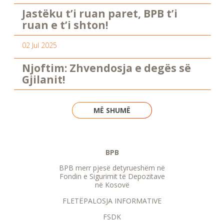
Jastëku t’i ruan paret, BPB t’i
ruan e t’i shton!
02 Jul 2025
Njoftim: Zhvendosja e degës së
Gjilanit!
MË SHUMË
BPB
BPB merr pjesë detyrueshëm në
Fondin e Sigurimit të Depozitave
në Kosovë
FLETËPALOSJA INFORMATIVE
FSDK