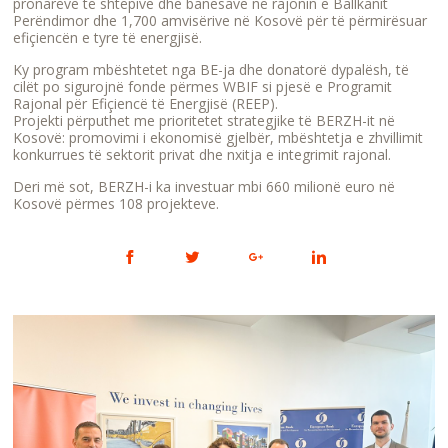
pronarëve të shtëpive dhe banesave në rajonin e Ballkanit
Perëndimor dhe 1,700 amvisërive në Kosovë për të përmirësuar
efiçiencën e tyre të energjisë.
Ky program mbështetet nga BE-ja dhe donatorë dypalësh, të
cilët po sigurojnë fonde përmes WBIF si pjesë e Programit
Rajonal për Efiçiencë të Energjisë (REEP).
Projekti përputhet me prioritetet strategjike të BERZH-it në
Kosovë: promovimi i ekonomisë gjelbër, mbështetja e zhvillimit
konkurrues të sektorit privat dhe nxitja e integrimit rajonal.
Deri më sot, BERZH-i ka investuar mbi 660 milionë euro në
Kosovë përmes 108 projekteve.