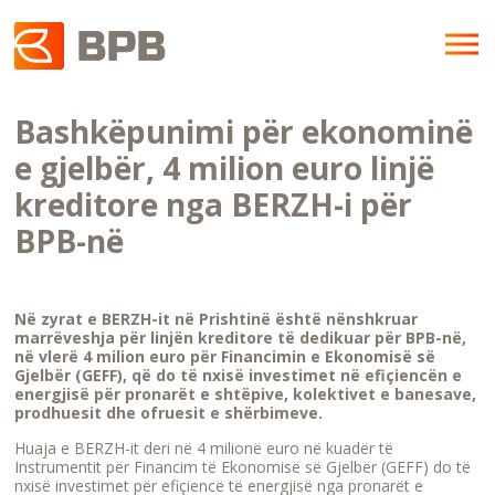
Bashkëpunimi për ekonominë
e gjelbër, 4 milion euro linjë
kreditore nga BERZH-i për
BPB-në
Në zyrat e BERZH-it në Prishtinë është nënshkruar
marrëveshja për linjën kreditore të dedikuar për BPB-në,
në vlerë 4 milion euro për Financimin e Ekonomisë së
Gjelbër (GEFF), që do të nxisë investimet në efiçiencën e
energjisë për pronarët e shtëpive, kolektivet e banesave,
prodhuesit dhe ofruesit e shërbimeve.
Huaja e BERZH-it deri në 4 milionë euro në kuadër të
Instrumentit për Financim të Ekonomisë së Gjelbër (GEFF) do të
nxisë investimet për efiçiencë të energjisë nga pronarët e