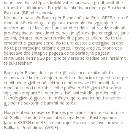
banesave dhe shtëpive, kolektivat e banesave, prodhuesit dhe
ofruesit e shërbimeve. Projekti bashkëfinancohet nga Bashkimi
Evropian (BE) dhe Japonia.
Kjo hua, e para për Banka për Biznes në kuadër të GEFF-it, do të
mbështesë teknologji të gjelbra, materiale dhe zgjidhje me
performancë të lartë për banesat dhe ndërtesat rezidenciale në
pronësi private. Investimet në pajisje që kursejnë energji, siç janë
izolimi, dritaret, pompat termike dhe panelet solare, do të ulin
emetimet e gazrave serrë, do të ulin kostot e energjisë, si dhe
do të përmirësojnë cilësinë e jetës. Përveç kredive, pronarët e
banesave dhe shtëpive pagesa do të përfitojnë pagesa
stimuluese deri në 20 për qind të vlerës së kredisë pas instalimit
të suksesshëm.
Banka për Biznes do të përfitojë asistencë teknike për ta
ndihmuar në krijimin e një modeli të ri financimi të përshtatur për
kreditimin e gjelbër në sektorin e ndërtesave të banimit. Kjo
mbështete do t’u ofrohet edhe palëve më të gjera të interesit,
siç janë kompanitë e ndërtimtarisë, shitësit dhe prodhuesit e
teknologjive të gjelbra, në mënyrë që të avancohet tranzicioni i
gjelbër në sektorin e banimit në tërësi.
Huaja lehtëson qasjen e Bankës për Tranzicionin e Ekonomisë
së Gjelbër dhe do të mbështetet nga Fondi i Bashkëpunimit
Japoni-BERZH dhe BE-ja nëpërmjet Kornizës së Investimeve të
Ballkanit Perëndimor (WBIF).