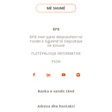
MË SHUMË
BPB
BPB merr pjesë detyrueshëm në
Fondin e Sigurimit të Depozitave
në Kosovë
FLETËPALOSJA INFORMATIVE
FSDK
Banka e vendit tënd
Adresa dhe Kontakti