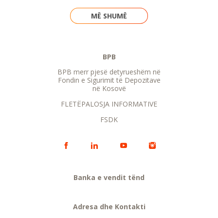
MË SHUMË
BPB
BPB merr pjesë detyrueshëm në
Fondin e Sigurimit të Depozitave
në Kosovë
FLETËPALOSJA INFORMATIVE
FSDK
Banka e vendit tënd
Adresa dhe Kontakti