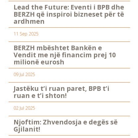
Lead the Future: Eventi i BPB dhe
BERZH që inspiroi bizneset për të
ardhmen
11 Sep 2025
BERZH mbështet Bankën e
Vendit me një financim prej 10
milionë eurosh
09 Jul 2025
Jastëku t’i ruan paret, BPB t’i
ruan e t’i shton!
02 Jul 2025
Njoftim: Zhvendosja e degës së
Gjilanit!