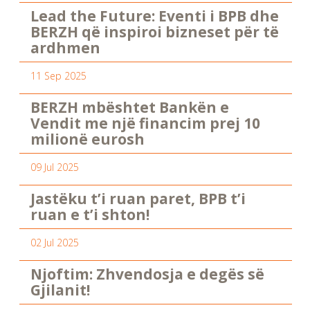
Lead the Future: Eventi i BPB dhe
BERZH që inspiroi bizneset për të
ardhmen
11 Sep 2025
BERZH mbështet Bankën e
Vendit me një financim prej 10
milionë eurosh
09 Jul 2025
Jastëku t’i ruan paret, BPB t’i
ruan e t’i shton!
02 Jul 2025
Njoftim: Zhvendosja e degës së
Gjilanit!