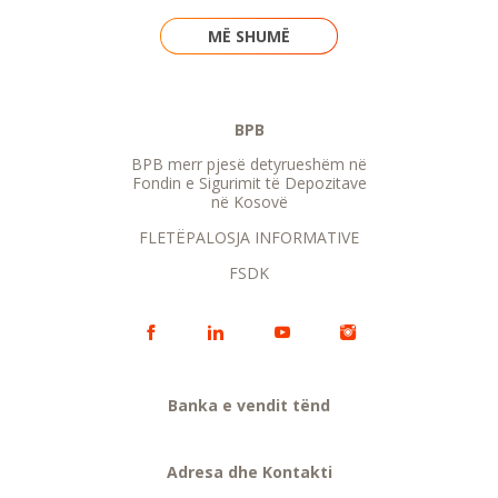
MË SHUMË
BPB
BPB merr pjesë detyrueshëm në
Fondin e Sigurimit të Depozitave
në Kosovë
FLETËPALOSJA INFORMATIVE
FSDK
Banka e vendit tënd
Adresa dhe Kontakti