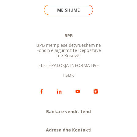
MË SHUMË
BPB
BPB merr pjesë detyrueshëm në
Fondin e Sigurimit të Depozitave
në Kosovë
FLETËPALOSJA INFORMATIVE
FSDK
Banka e vendit tënd
Adresa dhe Kontakti