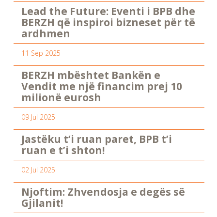
Lead the Future: Eventi i BPB dhe
BERZH që inspiroi bizneset për të
ardhmen
11 Sep 2025
BERZH mbështet Bankën e
Vendit me një financim prej 10
milionë eurosh
09 Jul 2025
Jastëku t’i ruan paret, BPB t’i
ruan e t’i shton!
02 Jul 2025
Njoftim: Zhvendosja e degës së
Gjilanit!