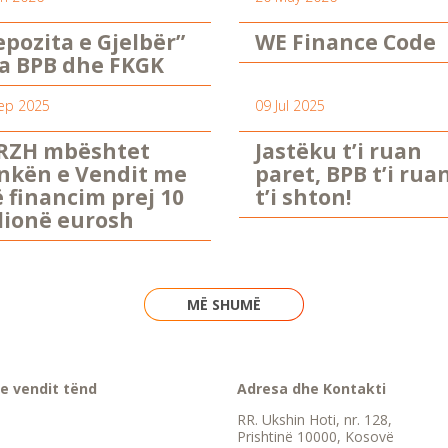
epozita e Gjelbër”
WE Finance Code
a BPB dhe FKGK
ep 2025
09 Jul 2025
RZH mbështet
Jastëku t’i ruan
nkën e Vendit me
paret, BPB t’i rua
ë financim prej 10
t’i shton!
lionë eurosh
MË SHUMË
e vendit tënd
Adresa dhe Kontakti
RR. Ukshin Hoti, nr. 128,
Prishtinë 10000, Kosovë