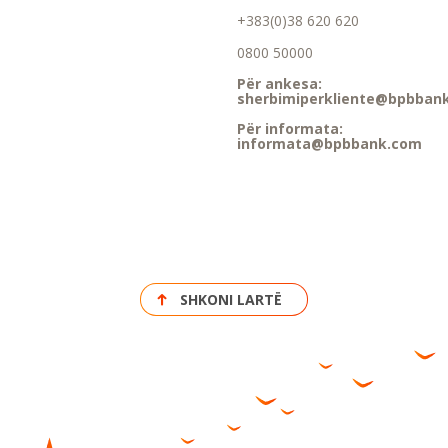
+383(0)38 620 620
0800 50000
Për ankesa:
sherbimiperkliente@bpbban
Për informata:
informata@bpbbank.com
SHKONI LARTË