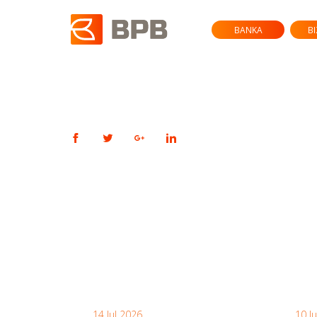
BANKA
B
14 Jul 2026
10 J