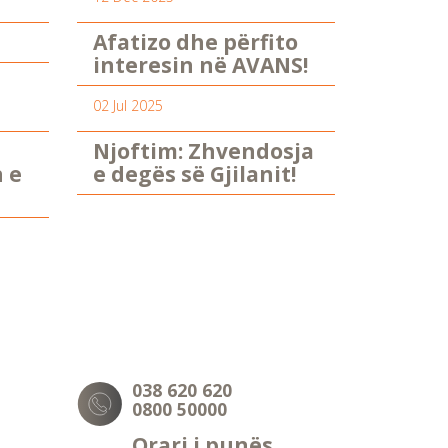
Afatizo dhe përfito
interesin në AVANS!
02 Jul 2025
Njoftim: Zhvendosja
n e
e degës së Gjilanit!
038 620 620
0800 50000
Orari i punës