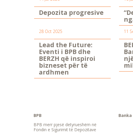
Depozita progresive
“D
ng
28 Oct 2025
11 S
Lead the Future:
BE
Eventi i BPB dhe
Ba
BERZH që inspiroi
nj
bizneset për të
mi
ardhmen
BPB
Banka 
BPB merr pjesë detyrueshëm në
Fondin e Sigurimit të Depozitave