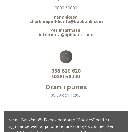
0800 50000
Për ankesa:
sherbimiperkliente@bpbbank.com
Për informata:
informata@bpbbank.com
038 620 620
0800 50000
Orari i punës
09:00 deri 16:00.
Ne në Bankën për Biznes përdorim “Cookies” për të u
SHKONI LARTË
siguruar që webfaqja jonë të funksionojë siç duhet. Për