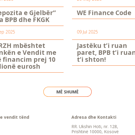
epozita e Gjelbër”
WE Finance Code
a BPB dhe FKGK
ep 2025
09 Jul 2025
RZH mbështet
Jastëku t’i ruan
nkën e Vendit me
paret, BPB t’i rua
ë financim prej 10
t’i shton!
lionë eurosh
MË SHUMË
e vendit tënd
Adresa dhe Kontakti
RR. Ukshin Hoti, nr. 128,
Prishtinë 10000, Kosovë