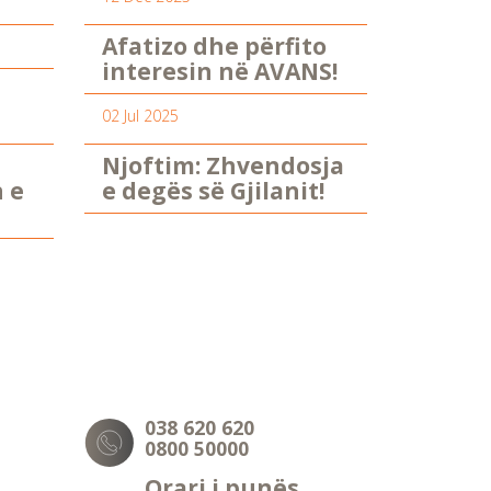
Afatizo dhe përfito
interesin në AVANS!
02 Jul 2025
Njoftim: Zhvendosja
n e
e degës së Gjilanit!
038 620 620
0800 50000
Orari i punës