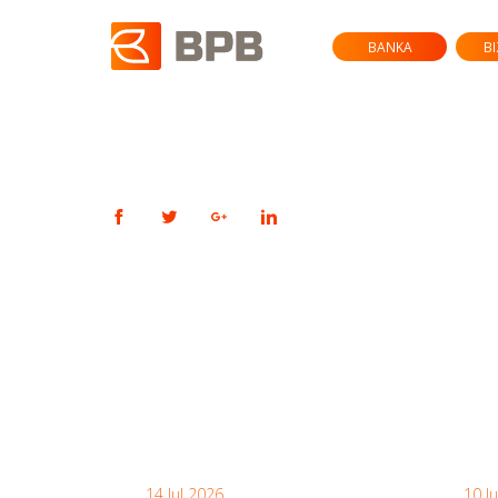
BANKA
B
14 Jul 2026
10 J