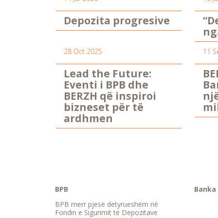
Depozita progresive
“D
ng
28 Oct 2025
11 S
Lead the Future:
BE
Eventi i BPB dhe
Ba
BERZH që inspiroi
nj
bizneset për të
mi
ardhmen
BPB
Banka 
BPB merr pjesë detyrueshëm në
Fondin e Sigurimit të Depozitave