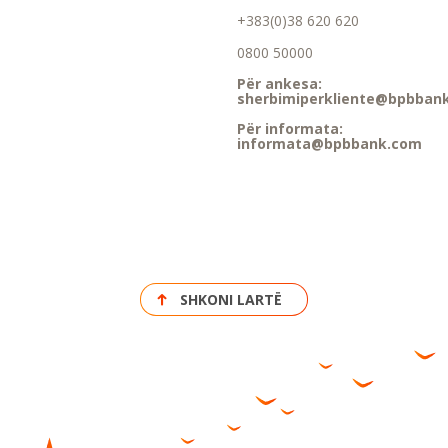
+383(0)38 620 620
0800 50000
Për ankesa:
sherbimiperkliente@bpbban
Për informata:
informata@bpbbank.com
SHKONI LARTË