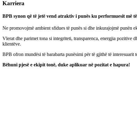
Karriera
BPB synon që të jetë vend atraktiv i punës ku performuesit më të
Ne promovojmë ambient sfidues të punës si dhe inkurajojmë punën ekipo
Vlerat dhe parimet tona si integriteti, transparenca, energjia pozitiv
klientëve.
BPB ofron mundësi të barabarta punësimi për të gjithë të interesuarit t
Bëhuni pjesë e ekipit tonë, duke aplikuar në pozitat e hapura!