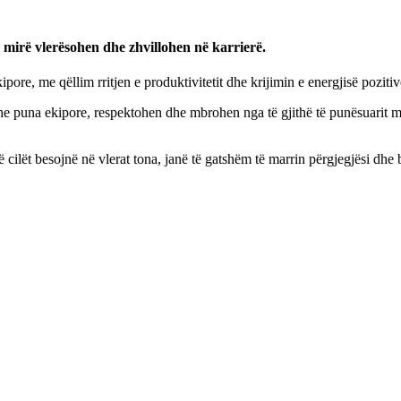
 mirë vlerësohen dhe zhvillohen në karrierë.
re, me qëllim rritjen e produktivitetit dhe krijimin e energjisë poziti
e dhe puna ekipore, respektohen dhe mbrohen nga të gjithë të punësuarit
ë cilët besojnë në vlerat tona, janë të gatshëm të marrin përgjegjësi dh