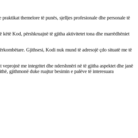
praktikat themelore të punës, sjelljes profesionale dhe personale të
në këtë Kod, përshkruajnë të gjitha aktivitetet tona dhe marrëdhëniet
dërkombëtare. Gjithsesi, Kodi nuk mund të adresojë çdo situatë me të
t veprojnë me integritet dhe ndershmëri në të gjitha aspektet dhe janë
ithë, gjithmonë duke ruajtur besimin e palëve të interesuara