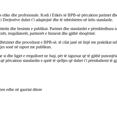
es etike dhe profesionale. Kodi i Etikës së BPB-së përcakton parimet dhe 
i Drejtorëve duhet t’i adaptojnë dhe të mbështeten në këto standarde.
egritetin dhe besimin e publikut. Parimet dhe standardet e përmbledhura 
rët, rregullatorët, partnerët e biznesit dhe gjithë shoqërinë.
udhëzimet dhe procedurat e BPB-së, të cilat janë në linjë me praktikat n
ljes sonë në raport me publikun.
dhe ligjet e rregulloret ne fuqi, për të siguruar që të gjithë punonjësi
që përcakton standardin e qartë të sjelljes që duhet t’i përmbahemi të gj
ohen edhe në gazetat ditore