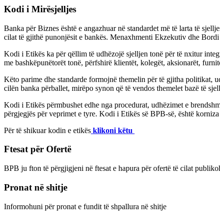
Kodi i Mirësjelljes
Banka për Biznes është e angazhuar në standardet më të larta të sjellj
cilat të gjithë punonjësit e bankës. Menaxhmenti Ekzekutiv dhe Bordi 
Kodi i Etikës ka për qëllim të udhëzojë sjelljen tonë për të nxitur int
me bashkëpunëtorët tonë, përfshirë klientët, kolegët, aksionarët, furnito
Këto parime dhe standarde formojnë themelin për të gjitha politikat, 
cilën banka përballet, mirëpo synon që të vendos themelet bazë të sjel
Kodi i Etikës përmbushet edhe nga procedurat, udhëzimet e brendshme si 
përgjegjës për veprimet e tyre. Kodi i Etikës së BPB-së, është korniza 
Për të shikuar kodin e etikës
klikoni këtu
Ftesat për Ofertë
BPB ju fton të përgjigjeni në ftesat e hapura për ofertë të cilat publik
Pronat në shitje
Informohuni për pronat e fundit të shpallura në shitje