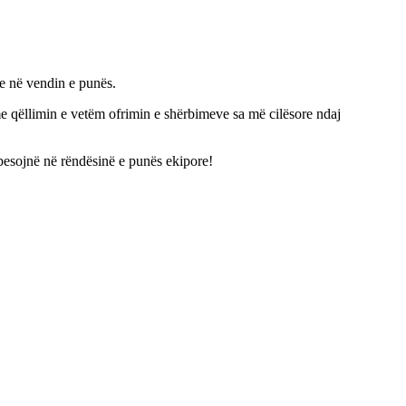
ve në vendin e punës.
 me qëllimin e vetëm ofrimin e shërbimeve sa më cilësore ndaj
e besojnë në rëndësinë e punës ekipore!