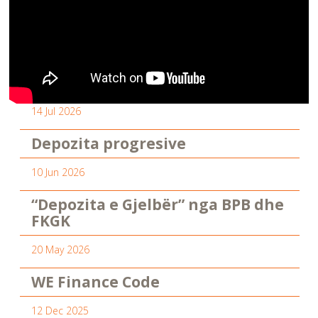
14 Jul 2026
Depozita progresive
10 Jun 2026
“Depozita e Gjelbër” nga BPB dhe
FKGK
20 May 2026
WE Finance Code
12 Dec 2025