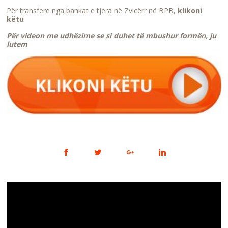
Për transfere nga bankat e tjera në Zvicërr në BPB,
klikoni
këtu
Për videon me udhëzime se si duhet të mbushur formën, ju
lutem