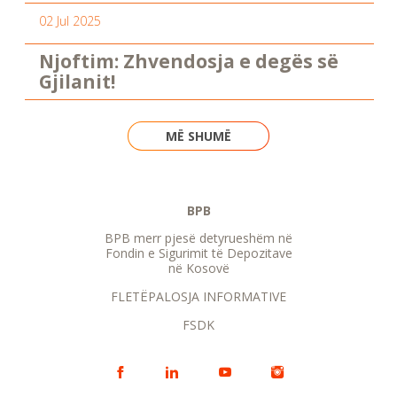
02 Jul 2025
Njoftim: Zhvendosja e degës së
Gjilanit!
MË SHUMË
BPB
BPB merr pjesë detyrueshëm në
Fondin e Sigurimit të Depozitave
në Kosovë
FLETËPALOSJA INFORMATIVE
FSDK