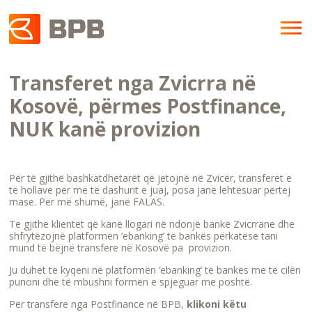
Transferet nga Zvicrra në
Kosovë, përmes Postfinance,
NUK kanë provizion
Për të gjithë bashkatdhetarët që jetojnë në Zvicër, transferet e
të hollave për më të dashurit e juaj, posa janë lehtësuar përtej
mase. Për më shumë, janë FALAS.
Të gjithë klientët që kanë llogari në ndonjë bankë Zvicrrane dhe
shfrytëzojnë platformën ‘ebanking’ të bankës përkatëse tani
mund të bëjnë transfere në Kosovë pa provizion.
Ju duhet të kyqeni në platformën ‘ebanking’ të bankës me të cilën
punoni dhe të mbushni formën e spjeguar me poshtë.
Për transfere nga Postfinance në BPB,
klikoni këtu