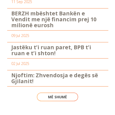
11 Sep 2025
BERZH mbështet Bankën e
Vendit me një financim prej 10
milionë eurosh
09 Jul 2025
Jastëku t’i ruan paret, BPB t’i
ruan e t’i shton!
02 Jul 2025
Njoftim: Zhvendosja e degës së
Gjilanit!
MË SHUMË