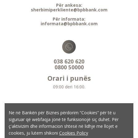
Për ankesa:
sherbimiperkliente@bpbbank.com
Për informata:
informata@bpbbank.com
038 620 620
0800 50000
Orari i punës
09:00 deri 16:00.
Ne në Bankën për Biznes përdorim “Cookies” për të u
SHKONI LARTË
siguruar që webfaqja jonë të funksionojë siç duhet. Për
ç'aktivizim dhe informacion shtesë në lidhje me llojet e
cookies, ju lutem shikoni
Cookies Policy