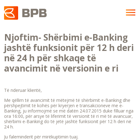
Njoftim- Shërbimi e-Banking
jashtë funksionit për 12 h deri
në 24 h për shkaqe të
avancimit në versionin e ri
Të nderuar klientë,
Me qëllim të avancimit të mëtejmë të shërbimit e-Banking dhe
përshpejtimit të kohës për kryerjen e transakcioneve me e-
Banking, ju informojmë se më datën 24.07.2015 duke filluar nga
ora 16:00, për arsye të liferimit të versionit të ri më të avancuar,
shërbimi e-Banking do të jetë jashtë funksionit për 12 h deri në
24 h.
Ju faleminderit për mirëkuptimin tuaj.