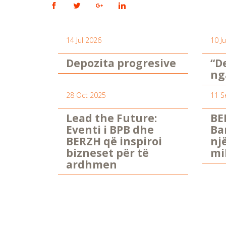
14 Jul 2026
10 J
Depozita progresive
“D
ng
28 Oct 2025
11 S
Lead the Future:
BE
Eventi i BPB dhe
Ba
BERZH që inspiroi
nj
bizneset për të
mi
ardhmen