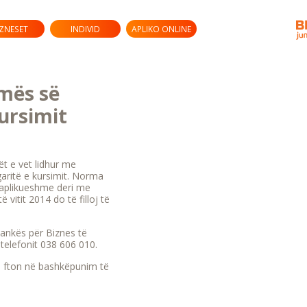
IZNESET
INDIVID
APLIKO ONLINE
rmës së
kursimit
ët e vet lidhur me
garitë e kursimit. Norma
 e aplikueshme deri me
 vitit 2014 do të filloj të
Bankës për Biznes të
telefonit 038 606 010.
u fton në bashkëpunim të