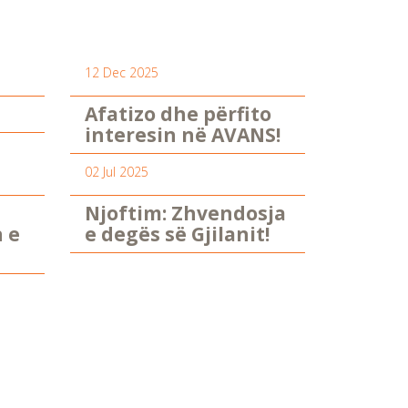
12 Dec 2025
Afatizo dhe përfito
interesin në AVANS!
02 Jul 2025
Njoftim: Zhvendosja
n e
e degës së Gjilanit!