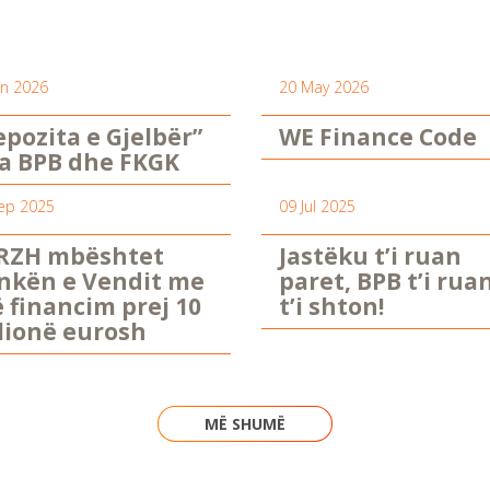
un 2026
20 May 2026
epozita e Gjelbër”
WE Finance Code
a BPB dhe FKGK
ep 2025
09 Jul 2025
RZH mbështet
Jastëku t’i ruan
nkën e Vendit me
paret, BPB t’i rua
ë financim prej 10
t’i shton!
lionë eurosh
MË SHUMË