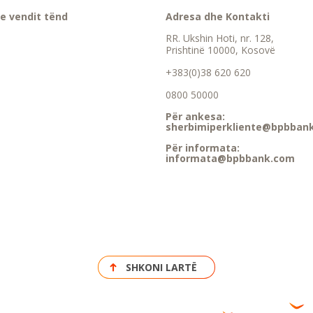
e vendit tënd
Adresa dhe Kontakti
RR. Ukshin Hoti, nr. 128,
Prishtinë 10000, Kosovë
+383(0)38 620 620
0800 50000
Për ankesa:
sherbimiperkliente@bpbban
Për informata:
informata@bpbbank.com
SHKONI LARTË