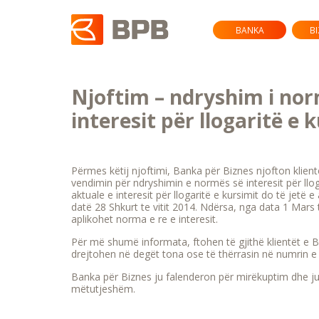
BANKA
B
Njoftim – ndryshim i no
interesit për llogaritë e 
Përmes këtij njoftimi, Banka për Biznes njofton klient
vendimin për ndryshimin e normës së interesit për llo
aktuale e interesit për llogaritë e kursimit do të jetë
datë 28 Shkurt te vitit 2014. Ndërsa, nga data 1 Mars të
aplikohet norma e re e interesit.
Për më shumë informata, ftohen të gjithë klientët e 
drejtohen në degët tona ose të thërrasin në numrin e 
Banka për Biznes ju falenderon për mirëkuptim dhe j
mëtutjeshëm.