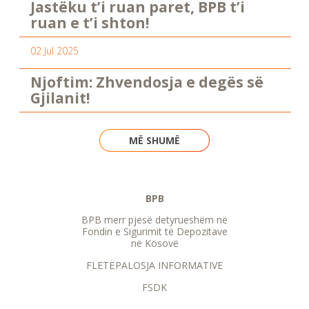
Jastëku t’i ruan paret, BPB t’i
ruan e t’i shton!
02 Jul 2025
Njoftim: Zhvendosja e degës së
Gjilanit!
MË SHUMË
BPB
BPB merr pjesë detyrueshëm në
Fondin e Sigurimit të Depozitave
në Kosovë
FLETËPALOSJA INFORMATIVE
FSDK