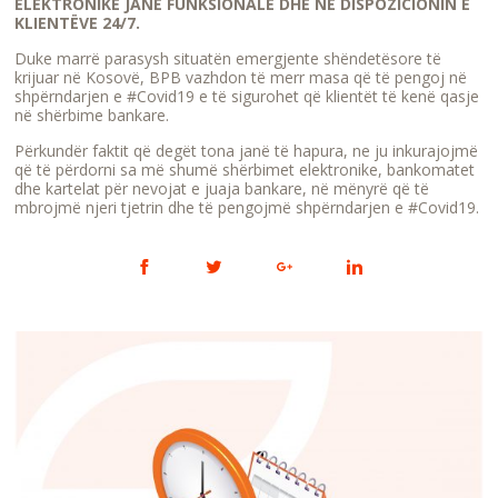
ELEKTRONIKE JANË FUNKSIONALE DHE NË DISPOZICIONIN E
KLIENTËVE 24/7.
Duke marrë parasysh situatën emergjente shëndetësore të
krijuar në Kosovë, BPB vazhdon të merr masa që të pengoj në
shpërndarjen e #Covid19 e të sigurohet që klientët të kenë qasje
në shërbime bankare.
Përkundër faktit që degët tona janë të hapura, ne ju inkurajojmë
që të përdorni sa më shumë shërbimet elektronike, bankomatet
dhe kartelat për nevojat e juaja bankare, në mënyrë që të
mbrojmë njeri tjetrin dhe të pengojmë shpërndarjen e #Covid19.