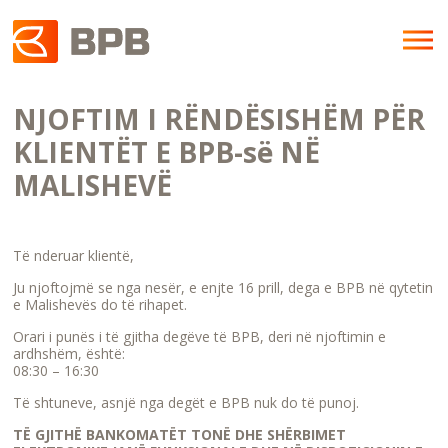
NJOFTIM I RËNDËSISHËM PËR
KLIENTËT E BPB-së NË
MALISHEVË
Të nderuar klientë,
Ju njoftojmë se nga nesër, e enjte 16 prill, dega e BPB në qytetin
e Malishevës do të rihapet.
Orari i punës i të gjitha degëve të BPB, deri në njoftimin e
ardhshëm, është:
08:30 – 16:30
Të shtuneve, asnjë nga degët e BPB nuk do të punoj.
TË GJITHË BANKOMATËT TONË DHE SHËRBIMET