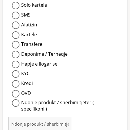
Solo kartele
SMS
Afatizim
Kartele
Transfere
Deponime / Terheqje
Hapje e llogarise
KYC
Kredi
OVD
Ndonjë produkt / shërbim tjetër (
specifikoni )