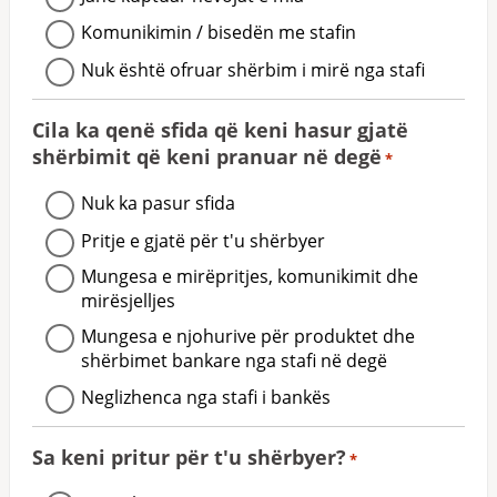
Komunikimin / bisedën me stafin
Nuk është ofruar shërbim i mirë nga stafi
Cila ka qenë sfida që keni hasur gjatë
shërbimit që keni pranuar në degë
*
Nuk ka pasur sfida
Pritje e gjatë për t'u shërbyer
Mungesa e mirëpritjes, komunikimit dhe
mirësjelljes
Mungesa e njohurive për produktet dhe
shërbimet bankare nga stafi në degë
Neglizhenca nga stafi i bankës
Sa keni pritur për t'u shërbyer?
*