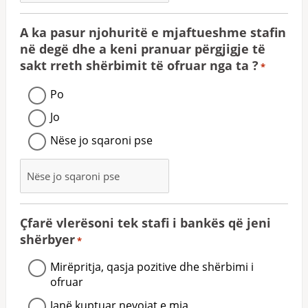
A ka pasur njohuritë e mjaftueshme stafin
në degë dhe a keni pranuar përgjigje të
sakt rreth shërbimit të ofruar nga ta ?
*
Po
Jo
Nëse jo sqaroni pse
Çfarë vlerësoni tek stafi i bankës që jeni
shërbyer
*
Mirëpritja, qasja pozitive dhe shërbimi i
ofruar
Janë kuptuar nevojat e mia