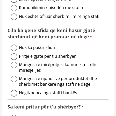
Komunikimin / bisedën me stafin
Nuk është ofruar shërbim i mirë nga stafi
Cila ka qenë sfida që keni hasur gjatë
shërbimit që keni pranuar në degë
*
Nuk ka pasur sfida
Pritje e gjatë për t'u shërbyer
Mungesa e mirëpritjes, komunikimit dhe
mirësjelljes
Mungesa e njohurive për produktet dhe
shërbimet bankare nga stafi në degë
Neglizhenca nga stafi i bankës
Sa keni pritur për t'u shërbyer?
*