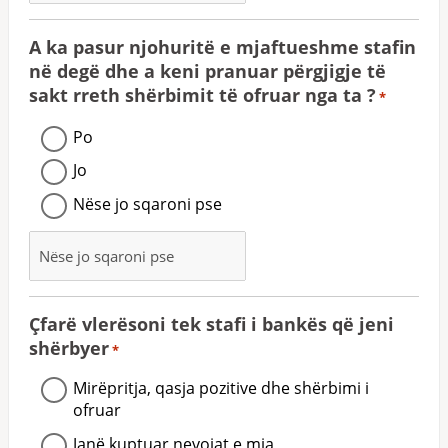
A ka pasur njohuritë e mjaftueshme stafin
në degë dhe a keni pranuar përgjigje të
sakt rreth shërbimit të ofruar nga ta ?
*
Po
Jo
Nëse jo sqaroni pse
Çfarë vlerësoni tek stafi i bankës që jeni
shërbyer
*
Mirëpritja, qasja pozitive dhe shërbimi i
ofruar
Janë kuptuar nevojat e mia