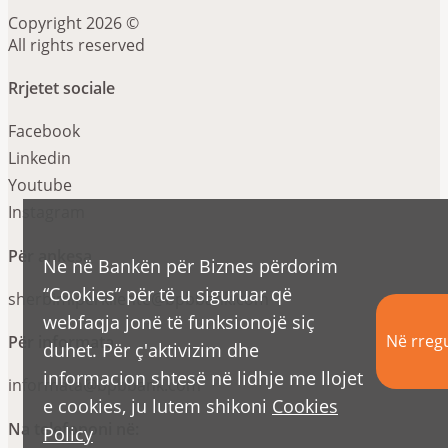
Copyright 2026 ©
All rights reserved
Rrjetet sociale
Facebook
Linkedin
Youtube
Instagram
Për ankesa
Ne në Bankën për Biznes përdorim
“Cookies” për të u siguruar që
sherbimiperkliente@bpbbank.com
webfaqja jonë të funksionojë siç
Në rregu
Për informata
duhet. Për ç'aktivizim dhe
informacion shtesë në lidhje me llojet
informata@bpbbank.com
e cookies, ju lutem shikoni
Cookies
Na telefononi në:
Policy