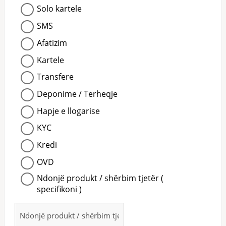
Solo kartele
SMS
Afatizim
Kartele
Transfere
Deponime / Terheqje
Hapje e llogarise
KYC
Kredi
OVD
Ndonjë produkt / shërbim tjetër (
specifikoni )