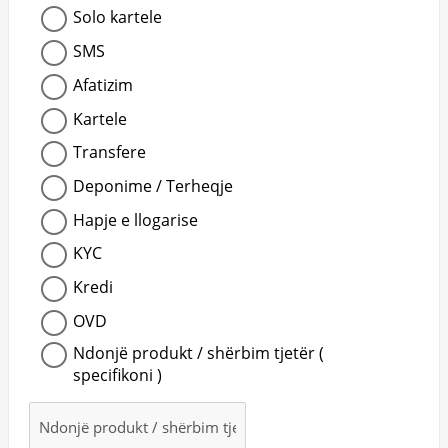
Solo kartele
SMS
Afatizim
Kartele
Transfere
Deponime / Terheqje
Hapje e llogarise
KYC
Kredi
OVD
Ndonjë produkt / shërbim tjetër (
specifikoni )