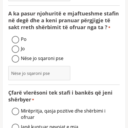
A ka pasur njohuritë e mjaftueshme stafin
në degë dhe a keni pranuar përgjigje të
sakt rreth shërbimit të ofruar nga ta ?
*
Po
Jo
Nëse jo sqaroni pse
Çfarë vlerësoni tek stafi i bankës që jeni
shërbyer
*
Mirëpritja, qasja pozitive dhe shërbimi i
ofruar
Janë kuptuar nevojat e mia