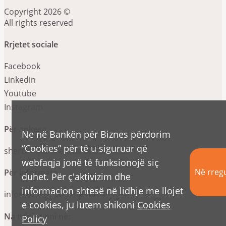
Copyright 2026 ©
All rights reserved
Rrjetet sociale
Facebook
Linkedin
Youtube
Instagram
Për ankesa
Ne në Bankën për Biznes përdorim
“Cookies” për të u siguruar që
sherbimiperkliente@bpbbank.com
webfaqja jonë të funksionojë siç
Në rregu
Për informata
duhet. Për ç'aktivizim dhe
informacion shtesë në lidhje me llojet
informata@bpbbank.com
e cookies, ju lutem shikoni
Cookies
Na telefononi në:
Policy