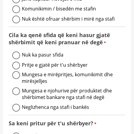
Komunikimin / bisedën me stafin
Nuk është ofruar shërbim i mirë nga stafi
Cila ka qenë sfida që keni hasur gjatë
shërbimit që keni pranuar në degë
*
Nuk ka pasur sfida
Pritje e gjatë për t'u shërbyer
Mungesa e mirëpritjes, komunikimit dhe
mirësjelljes
Mungesa e njohurive për produktet dhe
shërbimet bankare nga stafi në degë
Neglizhenca nga stafi i bankës
Sa keni pritur për t'u shërbyer?
*