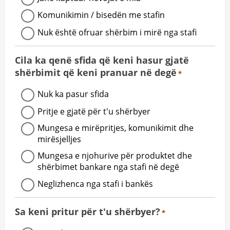
Komunikimin / bisedën me stafin
Nuk është ofruar shërbim i mirë nga stafi
Cila ka qenë sfida që keni hasur gjatë
shërbimit që keni pranuar në degë
*
Nuk ka pasur sfida
Pritje e gjatë për t'u shërbyer
Mungesa e mirëpritjes, komunikimit dhe
mirësjelljes
Mungesa e njohurive për produktet dhe
shërbimet bankare nga stafi në degë
Neglizhenca nga stafi i bankës
Sa keni pritur për t'u shërbyer?
*