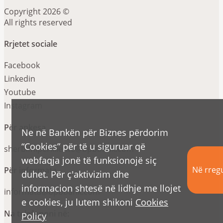
Copyright 2026 ©
All rights reserved
Rrjetet sociale
Facebook
Linkedin
Youtube
Instagram
Për ankesa
Ne në Bankën për Biznes përdorim
“Cookies” për të u siguruar që
sherbimiperkliente@bpbbank.com
webfaqja jonë të funksionojë siç
Në rregu
Për informata
duhet. Për ç'aktivizim dhe
informacion shtesë në lidhje me llojet
informata@bpbbank.com
e cookies, ju lutem shikoni
Cookies
Na telefononi në:
Policy