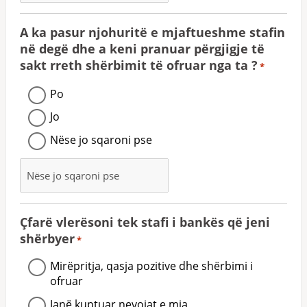
A ka pasur njohuritë e mjaftueshme stafin
në degë dhe a keni pranuar përgjigje të
sakt rreth shërbimit të ofruar nga ta ?
*
Po
Jo
Nëse jo sqaroni pse
Çfarë vlerësoni tek stafi i bankës që jeni
shërbyer
*
Mirëpritja, qasja pozitive dhe shërbimi i
ofruar
Janë kuptuar nevojat e mia