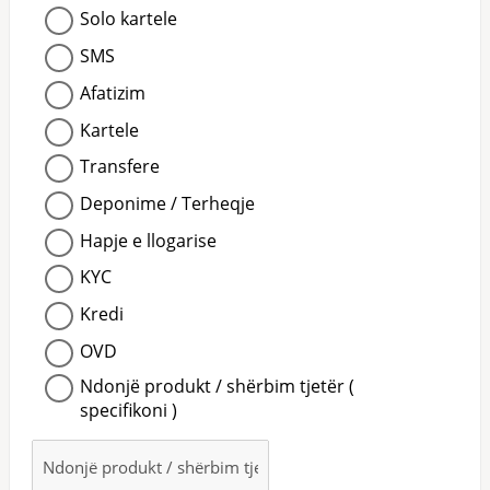
Solo kartele
SMS
Afatizim
Kartele
Transfere
Deponime / Terheqje
Hapje e llogarise
KYC
Kredi
OVD
Ndonjë produkt / shërbim tjetër (
specifikoni )