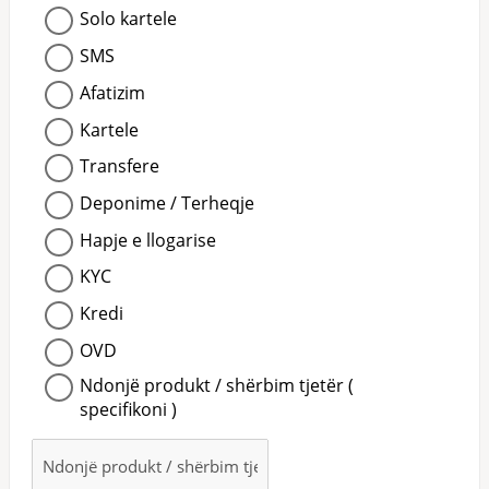
Solo kartele
SMS
Afatizim
Kartele
Transfere
Deponime / Terheqje
Hapje e llogarise
KYC
Kredi
OVD
Ndonjë produkt / shërbim tjetër (
specifikoni )