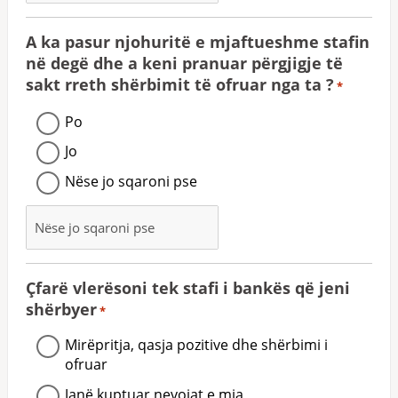
A ka pasur njohuritë e mjaftueshme stafin
në degë dhe a keni pranuar përgjigje të
sakt rreth shërbimit të ofruar nga ta ?
*
Po
Jo
Nëse jo sqaroni pse
Çfarë vlerësoni tek stafi i bankës që jeni
shërbyer
*
Mirëpritja, qasja pozitive dhe shërbimi i
ofruar
Janë kuptuar nevojat e mia