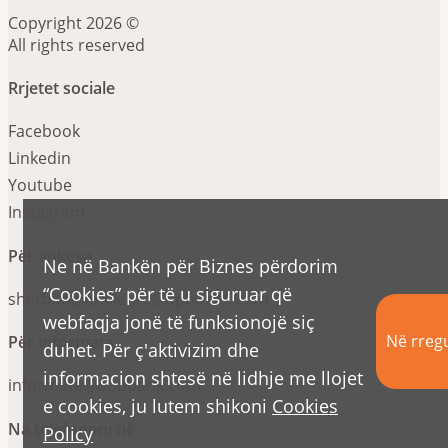
Copyright 2026 ©
All rights reserved
Rrjetet sociale
Facebook
Linkedin
Youtube
Instagram
Për ankesa
Ne në Bankën për Biznes përdorim
“Cookies” për të u siguruar që
sherbimiperkliente@bpbbank.com
webfaqja jonë të funksionojë siç
Në rregu
Për informata
duhet. Për ç'aktivizim dhe
informacion shtesë në lidhje me llojet
informata@bpbbank.com
e cookies, ju lutem shikoni
Cookies
Na telefononi në:
Policy