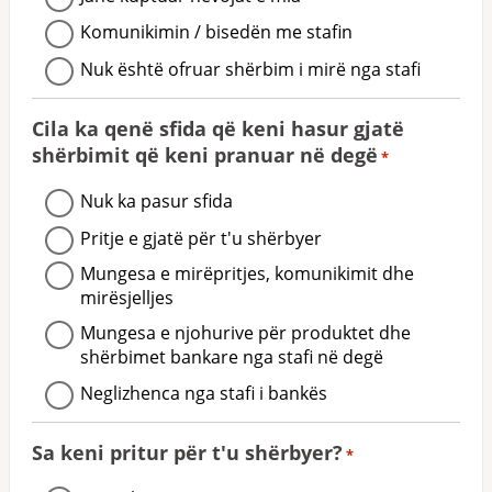
Komunikimin / bisedën me stafin
Nuk është ofruar shërbim i mirë nga stafi
Cila ka qenë sfida që keni hasur gjatë
shërbimit që keni pranuar në degë
*
Nuk ka pasur sfida
Pritje e gjatë për t'u shërbyer
Mungesa e mirëpritjes, komunikimit dhe
mirësjelljes
Mungesa e njohurive për produktet dhe
shërbimet bankare nga stafi në degë
Neglizhenca nga stafi i bankës
Sa keni pritur për t'u shërbyer?
*