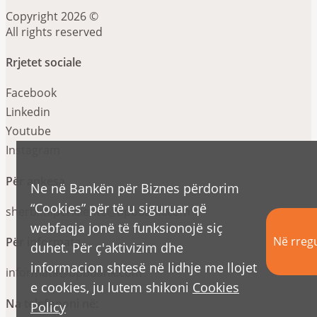
Copyright 2026 ©
All rights reserved
Rrjetet sociale
Facebook
Linkedin
Youtube
Instagram
Për ankesa
Ne në Bankën për Biznes përdorim
“Cookies” për të u siguruar që
sherbimiperkliente@bpbbank.com
webfaqja jonë të funksionojë siç
Në rregu
Për informata
duhet. Për ç'aktivizim dhe
informacion shtesë në lidhje me llojet
informata@bpbbank.com
e cookies, ju lutem shikoni
Cookies
Na telefononi në:
Policy