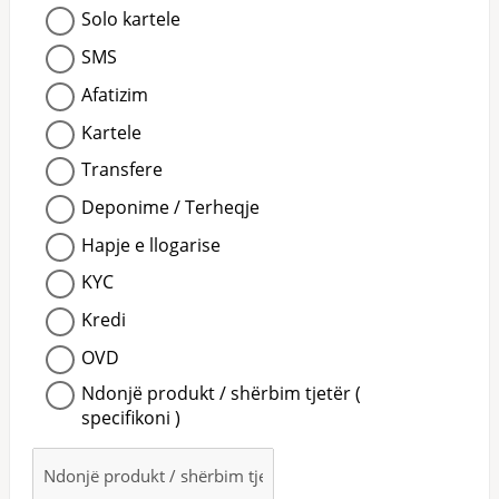
Solo kartele
SMS
Afatizim
Kartele
Transfere
Deponime / Terheqje
Hapje e llogarise
KYC
Kredi
OVD
Ndonjë produkt / shërbim tjetër (
specifikoni )