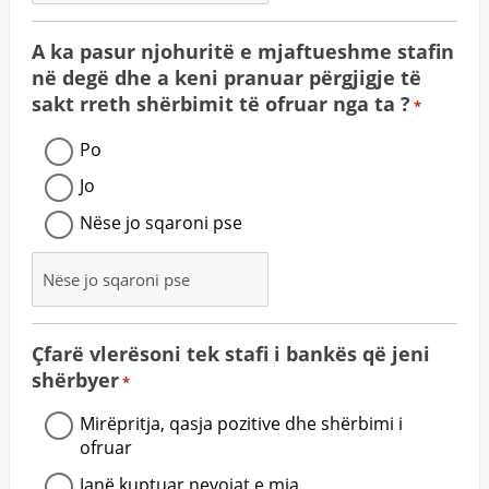
A ka pasur njohuritë e mjaftueshme stafin
në degë dhe a keni pranuar përgjigje të
sakt rreth shërbimit të ofruar nga ta ?
*
Po
Jo
Nëse jo sqaroni pse
Çfarë vlerësoni tek stafi i bankës që jeni
shërbyer
*
Mirëpritja, qasja pozitive dhe shërbimi i
ofruar
Janë kuptuar nevojat e mia