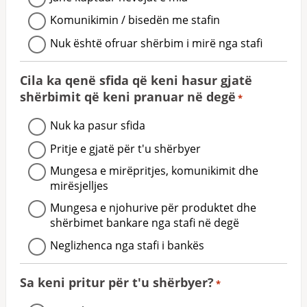
Komunikimin / bisedën me stafin
Nuk është ofruar shërbim i mirë nga stafi
Cila ka qenë sfida që keni hasur gjatë
shërbimit që keni pranuar në degë
*
Nuk ka pasur sfida
Pritje e gjatë për t'u shërbyer
Mungesa e mirëpritjes, komunikimit dhe
mirësjelljes
Mungesa e njohurive për produktet dhe
shërbimet bankare nga stafi në degë
Neglizhenca nga stafi i bankës
Sa keni pritur për t'u shërbyer?
*