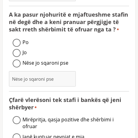
A ka pasur njohuritë e mjaftueshme stafin
në degë dhe a keni pranuar përgjigje të
sakt rreth shërbimit të ofruar nga ta ?
*
Po
Jo
Nëse jo sqaroni pse
Çfarë vlerësoni tek stafi i bankës që jeni
shërbyer
*
Mirëpritja, qasja pozitive dhe shërbimi i
ofruar
Janë kuptuar nevojat e mia