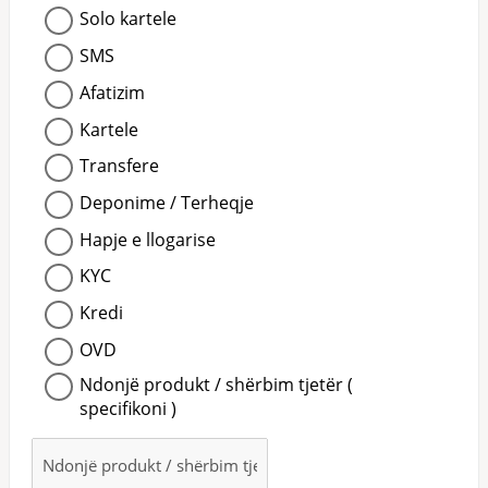
Solo kartele
SMS
Afatizim
Kartele
Transfere
Deponime / Terheqje
Hapje e llogarise
KYC
Kredi
OVD
Ndonjë produkt / shërbim tjetër (
specifikoni )