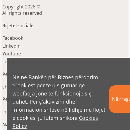
Copyright 2026 ©
All rights reserved
Rrjetet sociale
Facebook
Linkedin
Youtube
Instagram
Për ankesa
Ne në Bankën për Biznes përdorim
“Cookies” për të u siguruar që
sherbimiperkliente@bpbbank.com
webfaqja jonë të funksionojë siç
Në rregu
Për informata
duhet. Për ç'aktivizim dhe
informacion shtesë në lidhje me llojet
informata@bpbbank.com
e cookies, ju lutem shikoni
Cookies
Na telefononi në:
Policy