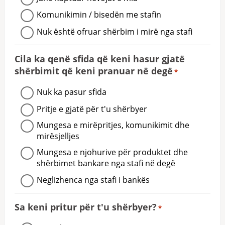
Komunikimin / bisedën me stafin
Nuk është ofruar shërbim i mirë nga stafi
Cila ka qenë sfida që keni hasur gjatë
shërbimit që keni pranuar në degë
*
Nuk ka pasur sfida
Pritje e gjatë për t'u shërbyer
Mungesa e mirëpritjes, komunikimit dhe
mirësjelljes
Mungesa e njohurive për produktet dhe
shërbimet bankare nga stafi në degë
Neglizhenca nga stafi i bankës
Sa keni pritur për t'u shërbyer?
*