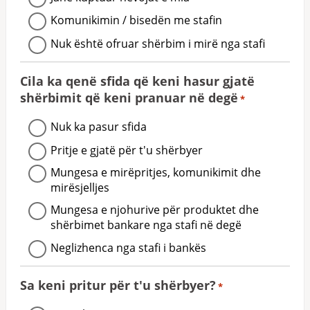
Komunikimin / bisedën me stafin
Nuk është ofruar shërbim i mirë nga stafi
Cila ka qenë sfida që keni hasur gjatë
shërbimit që keni pranuar në degë
*
Nuk ka pasur sfida
Pritje e gjatë për t'u shërbyer
Mungesa e mirëpritjes, komunikimit dhe
mirësjelljes
Mungesa e njohurive për produktet dhe
shërbimet bankare nga stafi në degë
Neglizhenca nga stafi i bankës
Sa keni pritur për t'u shërbyer?
*