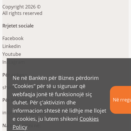
Copyright 2026 ©
All rights reserved
Rrjetet sociale
Facebook
Linkedin
Youtube
Instagram
Për ankesa
Ne në Bankën për Biznes përdorim
“Cookies” për të u siguruar që
sherbimiperkliente@bpbbank.com
webfaqja jonë të funksionojë siç
Në rregu
Për informata
duhet. Për ç'aktivizim dhe
informacion shtesë në lidhje me llojet
informata@bpbbank.com
e cookies, ju lutem shikoni
Cookies
Na telefononi në:
Policy