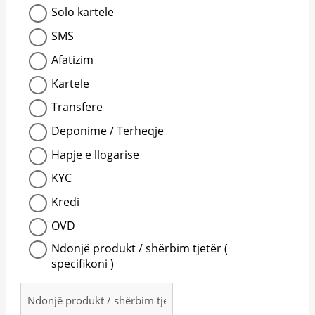
Solo kartele
SMS
Afatizim
Kartele
Transfere
Deponime / Terheqje
Hapje e llogarise
KYC
Kredi
OVD
Ndonjë produkt / shërbim tjetër (
specifikoni )