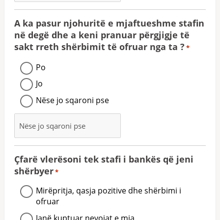
A ka pasur njohuritë e mjaftueshme stafin
në degë dhe a keni pranuar përgjigje të
sakt rreth shërbimit të ofruar nga ta ?
*
Po
Jo
Nëse jo sqaroni pse
Çfarë vlerësoni tek stafi i bankës që jeni
shërbyer
*
Mirëpritja, qasja pozitive dhe shërbimi i
ofruar
Janë kuptuar nevojat e mia