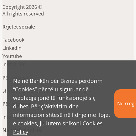
Copyright 2026 ©
All rights reserved
Rrjetet sociale
Facebook
Linkedin
Youtube
Instagram
Për ankesa
Ne në Bankën për Biznes përdorim
“Cookies” për të u siguruar që
sherbimiperkliente@bpbbank.com
webfaqja jonë të funksionojë siç
Në rregu
Për informata
duhet. Për ç'aktivizim dhe
informacion shtesë në lidhje me llojet
informata@bpbbank.com
e cookies, ju lutem shikoni
Cookies
Na telefononi në:
Policy