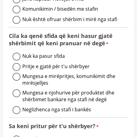
Komunikimin / bisedën me stafin
Nuk është ofruar shërbim i mirë nga stafi
Cila ka qenë sfida që keni hasur gjatë
shërbimit që keni pranuar në degë
*
Nuk ka pasur sfida
Pritje e gjatë për t'u shërbyer
Mungesa e mirëpritjes, komunikimit dhe
mirësjelljes
Mungesa e njohurive për produktet dhe
shërbimet bankare nga stafi në degë
Neglizhenca nga stafi i bankës
Sa keni pritur për t'u shërbyer?
*