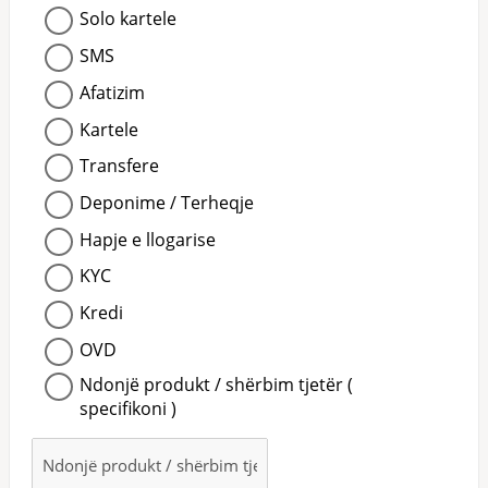
Solo kartele
SMS
Afatizim
Kartele
Transfere
Deponime / Terheqje
Hapje e llogarise
KYC
Kredi
OVD
Ndonjë produkt / shërbim tjetër (
specifikoni )