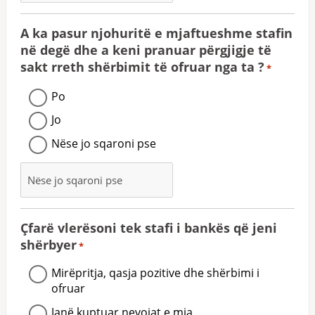
A ka pasur njohuritë e mjaftueshme stafin
në degë dhe a keni pranuar përgjigje të
sakt rreth shërbimit të ofruar nga ta ?
*
Po
Jo
Nëse jo sqaroni pse
Çfarë vlerësoni tek stafi i bankës që jeni
shërbyer
*
Mirëpritja, qasja pozitive dhe shërbimi i
ofruar
Janë kuptuar nevojat e mia