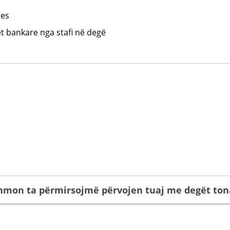
jes
 bankare nga stafi në degë
ihmon ta përmirsojmë përvojen tuaj me degët to