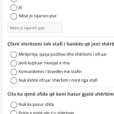
Jo
Nëse jo sqaroni pse
Çfarë vlerësoni tek stafi i bankës që jeni shër
Mirëpritja, qasja pozitive dhe shërbimi i ofruar
Janë kuptuar nevojat e mia
Komunikimin / bisedën me stafin
Nuk është ofruar shërbim i mirë nga stafi
Cila ka qenë sfida që keni hasur gjatë shërbi
Nuk ka pasur sfida
Pritje e gjatë për t'u shërbyer