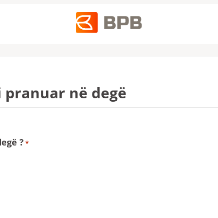
i pranuar në degë
degë ?
*