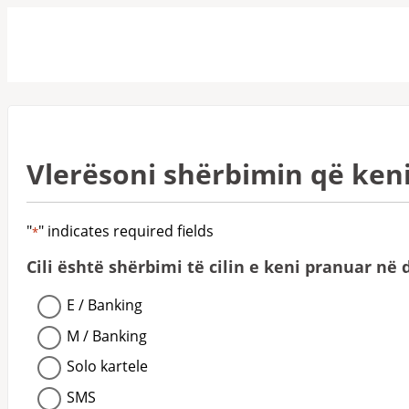
Vlerësoni shërbimin që ken
"
" indicates required fields
*
Cili është shërbimi të cilin e keni pranuar në 
E / Banking
M / Banking
Solo kartele
SMS