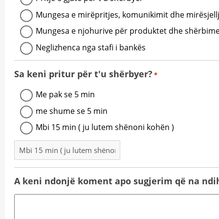
Mungesa e mirëpritjes, komunikimit dhe mirësjell
Mungesa e njohurive për produktet dhe shërbimet
Neglizhenca nga stafi i bankës
Sa keni pritur për t'u shërbyer?
*
Me pak se 5 min
me shume se 5 min
Mbi 15 min ( ju lutem shënoni kohën )
A keni ndonjë koment apo sugjerim që na nd