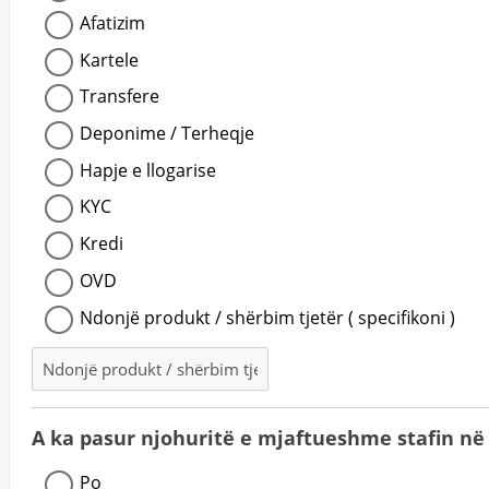
Afatizim
Kartele
Transfere
Deponime / Terheqje
Hapje e llogarise
KYC
Kredi
OVD
Ndonjë produkt / shërbim tjetër ( specifikoni )
A ka pasur njohuritë e mjaftueshme stafin në
Po