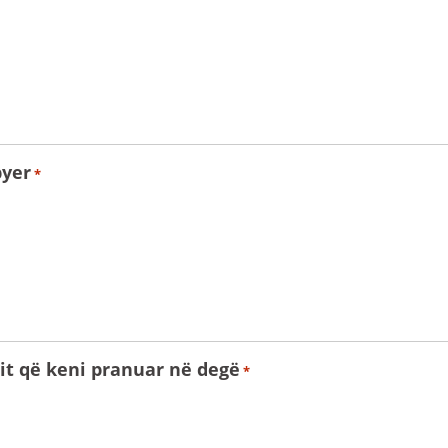
byer
*
mit që keni pranuar në degë
*