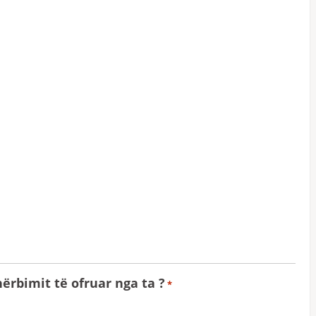
hërbimit të ofruar nga ta ?
*