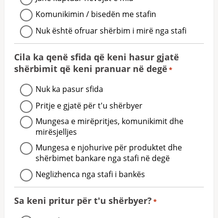
Komunikimin / bisedën me stafin
Nuk është ofruar shërbim i mirë nga stafi
Cila ka qenë sfida që keni hasur gjatë
shërbimit që keni pranuar në degë
*
Nuk ka pasur sfida
Pritje e gjatë për t'u shërbyer
Mungesa e mirëpritjes, komunikimit dhe
mirësjelljes
Mungesa e njohurive për produktet dhe
shërbimet bankare nga stafi në degë
Neglizhenca nga stafi i bankës
Sa keni pritur për t'u shërbyer?
*