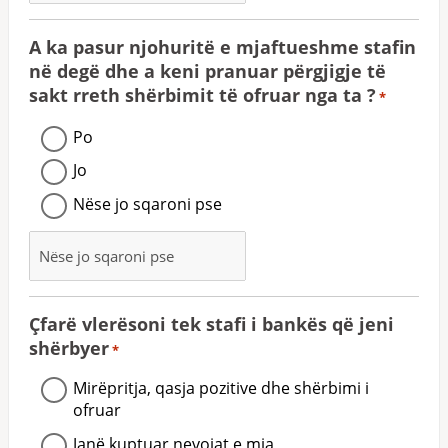
A ka pasur njohuritë e mjaftueshme stafin
në degë dhe a keni pranuar përgjigje të
sakt rreth shërbimit të ofruar nga ta ?
*
Po
Jo
Nëse jo sqaroni pse
Çfarë vlerësoni tek stafi i bankës që jeni
shërbyer
*
Mirëpritja, qasja pozitive dhe shërbimi i
ofruar
Janë kuptuar nevojat e mia