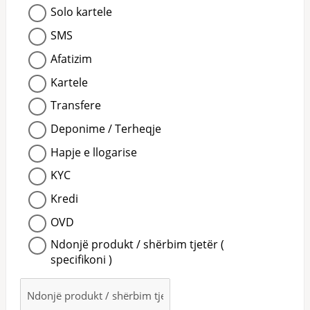
Solo kartele
SMS
Afatizim
Kartele
Transfere
Deponime / Terheqje
Hapje e llogarise
KYC
Kredi
OVD
Ndonjë produkt / shërbim tjetër (
specifikoni )