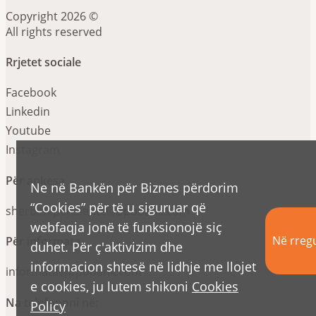
Copyright 2026 ©
All rights reserved
Rrjetet sociale
Facebook
Linkedin
Youtube
Instagram
Për ankesa
Ne në Bankën për Biznes përdorim
“Cookies” për të u siguruar që
sherbimiperkliente@bpbbank.com
webfaqja jonë të funksionojë siç
Në rregu
Për informata
duhet. Për ç'aktivizim dhe
informacion shtesë në lidhje me llojet
informata@bpbbank.com
e cookies, ju lutem shikoni
Cookies
Na telefononi në:
Policy