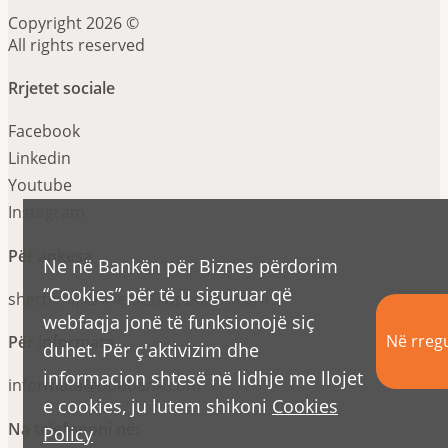
Copyright 2026 ©
All rights reserved
Rrjetet sociale
Facebook
Linkedin
Youtube
Instagram
Për ankesa
Ne në Bankën për Biznes përdorim
“Cookies” për të u siguruar që
sherbimiperkliente@bpbbank.com
webfaqja jonë të funksionojë siç
Në rregu
Për informata
duhet. Për ç'aktivizim dhe
informacion shtesë në lidhje me llojet
informata@bpbbank.com
e cookies, ju lutem shikoni
Cookies
Na telefononi në:
Policy