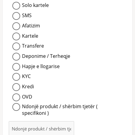
Solo kartele
SMS
Afatizim
Kartele
Transfere
Deponime / Terheqje
Hapje e llogarise
KYC
Kredi
OVD
Ndonjë produkt / shërbim tjetër (
specifikoni )