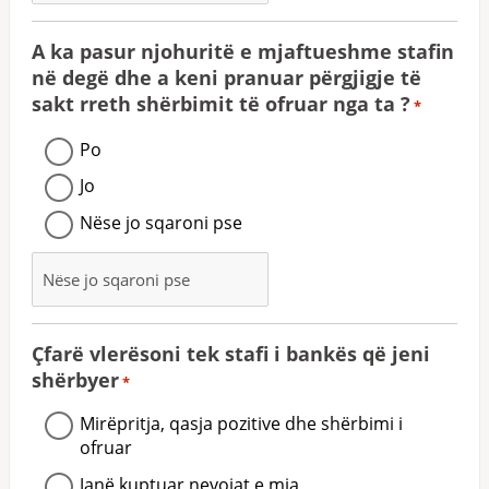
A ka pasur njohuritë e mjaftueshme stafin
në degë dhe a keni pranuar përgjigje të
sakt rreth shërbimit të ofruar nga ta ?
*
Po
Jo
Nëse jo sqaroni pse
Çfarë vlerësoni tek stafi i bankës që jeni
shërbyer
*
Mirëpritja, qasja pozitive dhe shërbimi i
ofruar
Janë kuptuar nevojat e mia