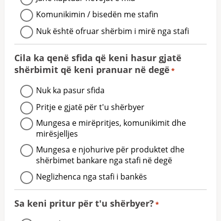
Komunikimin / bisedën me stafin
Nuk është ofruar shërbim i mirë nga stafi
Cila ka qenë sfida që keni hasur gjatë
shërbimit që keni pranuar në degë
*
Nuk ka pasur sfida
Pritje e gjatë për t'u shërbyer
Mungesa e mirëpritjes, komunikimit dhe
mirësjelljes
Mungesa e njohurive për produktet dhe
shërbimet bankare nga stafi në degë
Neglizhenca nga stafi i bankës
Sa keni pritur për t'u shërbyer?
*