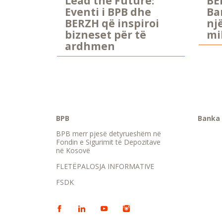
Lead the Future:
BE
Eventi i BPB dhe
Ba
BERZH që inspiroi
nj
bizneset për të
mi
ardhmen
BPB
Banka 
BPB merr pjesë detyrueshëm në
Fondin e Sigurimit të Depozitave
në Kosovë
FLETËPALOSJA INFORMATIVE
FSDK