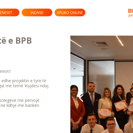
IZNESET
INDIVID
APLIKO ONLINE
të e BPB
niors’
edhe projektin e tyre të
egut me temë ‘Kujdesi ndaj
 kolegëve me përvojë
 në lidhje me bankën