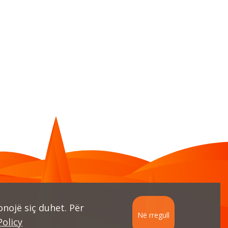
nojë siç duhet. Për
Në rregull
Policy