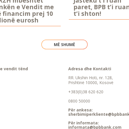
RZH mbështet
Jastëku t’i ruan
nkën e Vendit me
paret, BPB t’i rua
ë financim prej 10
t’i shton!
lionë eurosh
MË SHUMË
e vendit tënd
Adresa dhe Kontakti
RR. Ukshin Hoti, nr. 128,
Prishtinë 10000, Kosovë
+383(0)38 620 620
0800 50000
Për ankesa:
sherbimiperkliente@bpbban
Për informata:
informata@bpbbank.com