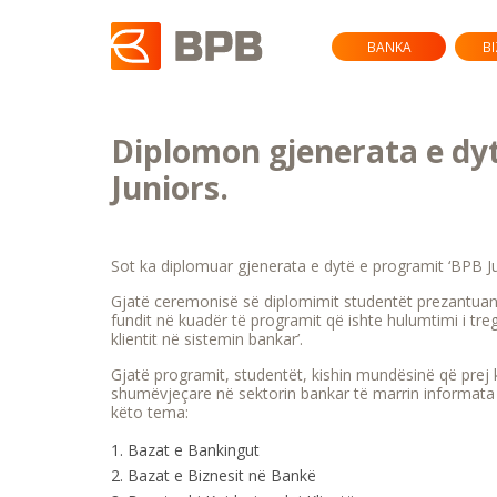
BANKA
B
Diplomon gjenerata e dy
Juniors.
Sot ka diplomuar gjenerata e dytë e programit ‘BPB Ju
Gjatë ceremonisë së diplomimit studentët prezantuan 
fundit në kuadër të programit që ishte hulumtimi i tr
klientit në sistemin bankar’.
Gjatë programit, studentët, kishin mundësinë që prej
shumëvjeçare në sektorin bankar të marrin informata
këto tema:
Bazat e Bankingut
Bazat e Biznesit në Bankë