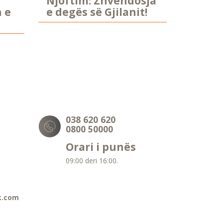
Njoftim: Zhvendosja
n e
e degës së Gjilanit!
038 620 620
0800 50000
Orari i punës
09:00 deri 16:00.
k.com