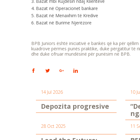
Bazat mbi Kujdesin ndaj Klientëve
Bazat në Operacionet bankare
Bazat në Menaxhim të Kredive
Bazat në Burime Njerëzore
BPB Juniors është iniciativë e bankës që ka për qëllim n
kuadrove përmes punës praktike, duke përgatitur të ri
dhe duke ofruar mundësinë për punësim në BPB.
14 Jul 2026
10 J
Depozita progresive
“D
ng
28 Oct 2025
11 S