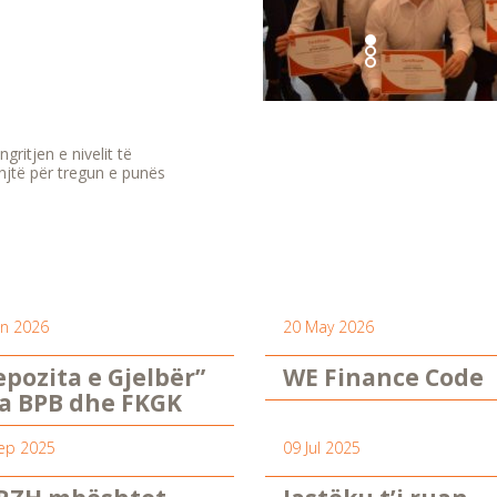
gritjen e nivelit të
njtë për tregun e punës
un 2026
20 May 2026
epozita e Gjelbër”
WE Finance Code
a BPB dhe FKGK
ep 2025
09 Jul 2025