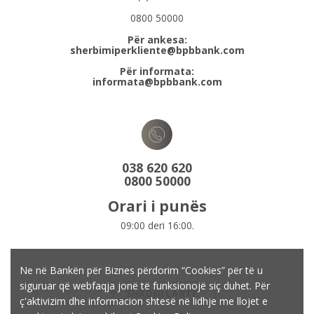
0800 50000
Për ankesa:
sherbimiperkliente@bpbbank.com
Për informata:
informata@bpbbank.com
038 620 620
0800 50000
Orari i punës
09:00 deri 16:00.
Ne në Bankën për Biznes përdorim “Cookies” për të u
siguruar që webfaqja jonë të funksionojë siç duhet. Për
SHKONI LARTË
ç'aktivizim dhe informacion shtesë në lidhje me llojet e