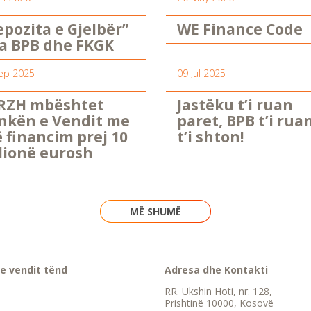
epozita e Gjelbër”
WE Finance Code
a BPB dhe FKGK
ep 2025
09 Jul 2025
RZH mbështet
Jastëku t’i ruan
nkën e Vendit me
paret, BPB t’i rua
ë financim prej 10
t’i shton!
lionë eurosh
MË SHUMË
e vendit tënd
Adresa dhe Kontakti
RR. Ukshin Hoti, nr. 128,
Prishtinë 10000, Kosovë