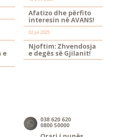
Afatizo dhe përfito
interesin në AVANS!
02 Jul 2025
Njoftim: Zhvendosja
n e
e degës së Gjilanit!
038 620 620
0800 50000
Orari i punës