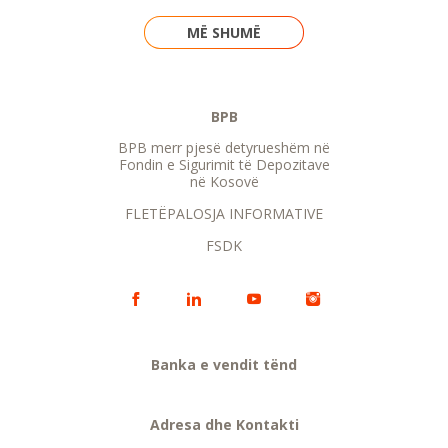
MË SHUMË
BPB
BPB merr pjesë detyrueshëm në
Fondin e Sigurimit të Depozitave
në Kosovë
FLETËPALOSJA INFORMATIVE
FSDK
Banka e vendit tënd
Adresa dhe Kontakti