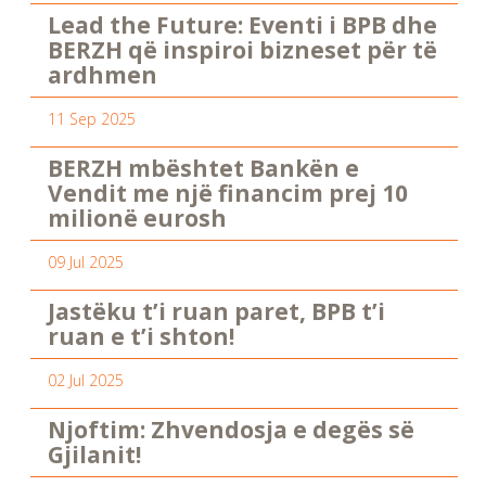
Lead the Future: Eventi i BPB dhe
BERZH që inspiroi bizneset për të
ardhmen
11 Sep 2025
BERZH mbështet Bankën e
Vendit me një financim prej 10
milionë eurosh
09 Jul 2025
Jastëku t’i ruan paret, BPB t’i
ruan e t’i shton!
02 Jul 2025
Njoftim: Zhvendosja e degës së
Gjilanit!