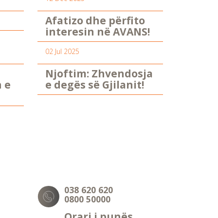
Afatizo dhe përfito
interesin në AVANS!
02 Jul 2025
Njoftim: Zhvendosja
n e
e degës së Gjilanit!
038 620 620
0800 50000
Orari i punës