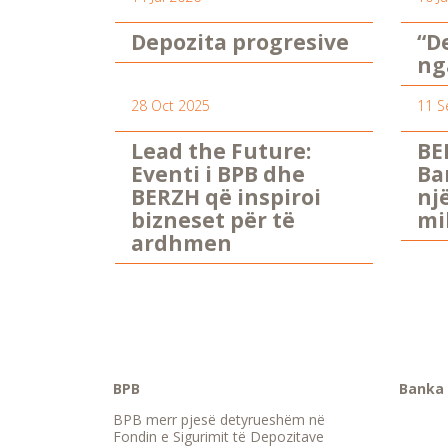
Depozita progresive
“D
ng
28 Oct 2025
11 S
Lead the Future:
BE
Eventi i BPB dhe
Ba
BERZH që inspiroi
nj
bizneset për të
mi
ardhmen
BPB
Banka 
BPB merr pjesë detyrueshëm në
Fondin e Sigurimit të Depozitave