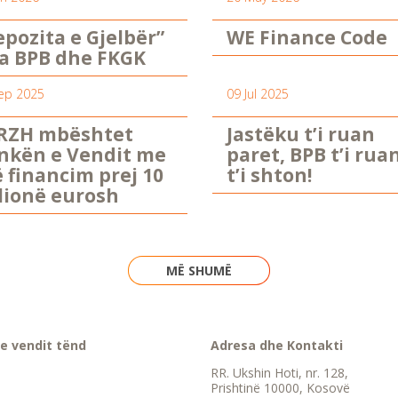
epozita e Gjelbër”
WE Finance Code
a BPB dhe FKGK
ep 2025
09 Jul 2025
RZH mbështet
Jastëku t’i ruan
nkën e Vendit me
paret, BPB t’i rua
ë financim prej 10
t’i shton!
lionë eurosh
MË SHUMË
e vendit tënd
Adresa dhe Kontakti
RR. Ukshin Hoti, nr. 128,
Prishtinë 10000, Kosovë