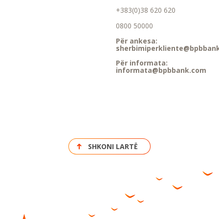
+383(0)38 620 620
0800 50000
Për ankesa:
sherbimiperkliente@bpbban
Për informata:
informata@bpbbank.com
SHKONI LARTË