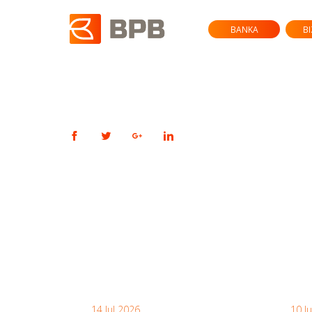
BANKA
B
14 Jul 2026
10 J