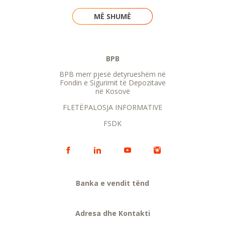
MË SHUMË
BPB
BPB merr pjesë detyrueshëm në
Fondin e Sigurimit të Depozitave
në Kosovë
FLETËPALOSJA INFORMATIVE
FSDK
Banka e vendit tënd
Adresa dhe Kontakti