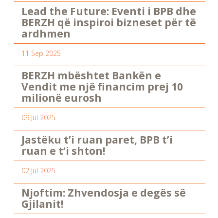
Lead the Future: Eventi i BPB dhe
BERZH që inspiroi bizneset për të
ardhmen
11 Sep 2025
BERZH mbështet Bankën e
Vendit me një financim prej 10
milionë eurosh
09 Jul 2025
Jastëku t’i ruan paret, BPB t’i
ruan e t’i shton!
02 Jul 2025
Njoftim: Zhvendosja e degës së
Gjilanit!