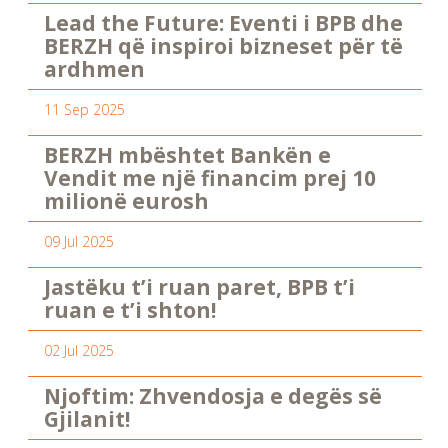
Lead the Future: Eventi i BPB dhe
BERZH që inspiroi bizneset për të
ardhmen
11 Sep 2025
BERZH mbështet Bankën e
Vendit me një financim prej 10
milionë eurosh
09 Jul 2025
Jastëku t’i ruan paret, BPB t’i
ruan e t’i shton!
02 Jul 2025
Njoftim: Zhvendosja e degës së
Gjilanit!