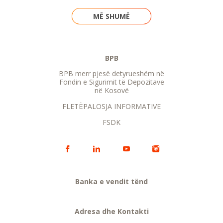
MË SHUMË
BPB
BPB merr pjesë detyrueshëm në
Fondin e Sigurimit të Depozitave
në Kosovë
FLETËPALOSJA INFORMATIVE
FSDK
Banka e vendit tënd
Adresa dhe Kontakti