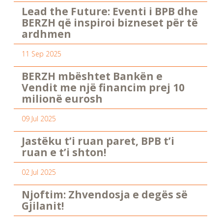
Lead the Future: Eventi i BPB dhe
BERZH që inspiroi bizneset për të
ardhmen
11 Sep 2025
BERZH mbështet Bankën e
Vendit me një financim prej 10
milionë eurosh
09 Jul 2025
Jastëku t’i ruan paret, BPB t’i
ruan e t’i shton!
02 Jul 2025
Njoftim: Zhvendosja e degës së
Gjilanit!