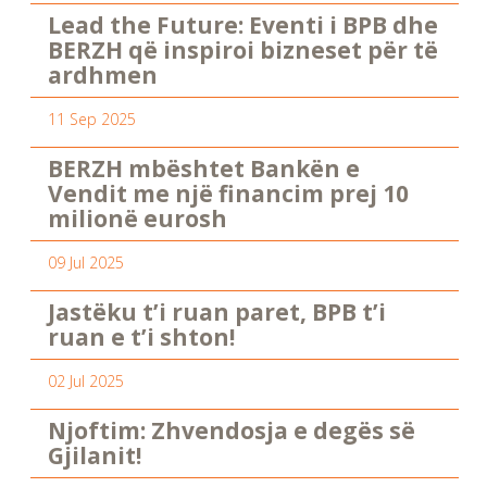
Lead the Future: Eventi i BPB dhe
BERZH që inspiroi bizneset për të
ardhmen
11 Sep 2025
BERZH mbështet Bankën e
Vendit me një financim prej 10
milionë eurosh
09 Jul 2025
Jastëku t’i ruan paret, BPB t’i
ruan e t’i shton!
02 Jul 2025
Njoftim: Zhvendosja e degës së
Gjilanit!