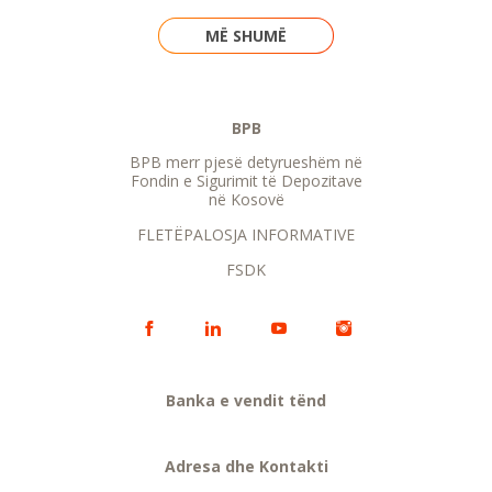
MË SHUMË
BPB
BPB merr pjesë detyrueshëm në
Fondin e Sigurimit të Depozitave
në Kosovë
FLETËPALOSJA INFORMATIVE
FSDK
Banka e vendit tënd
Adresa dhe Kontakti