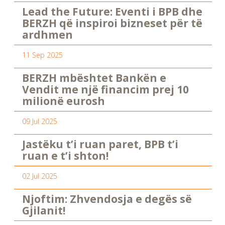
Lead the Future: Eventi i BPB dhe
BERZH që inspiroi bizneset për të
ardhmen
11 Sep 2025
BERZH mbështet Bankën e
Vendit me një financim prej 10
milionë eurosh
09 Jul 2025
Jastëku t’i ruan paret, BPB t’i
ruan e t’i shton!
02 Jul 2025
Njoftim: Zhvendosja e degës së
Gjilanit!