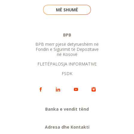
MË SHUMË
BPB
BPB merr pjesë detyrueshëm në
Fondin e Sigurimit të Depozitave
në Kosovë
FLETËPALOSJA INFORMATIVE
FSDK
Banka e vendit tënd
Adresa dhe Kontakti