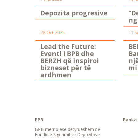
Depozita progresive
“D
ng
28 Oct 2025
11 S
Lead the Future:
BE
Eventi i BPB dhe
Ba
BERZH që inspiroi
nj
bizneset për të
mi
ardhmen
BPB
Banka 
BPB merr pjesë detyrueshëm në
Fondin e Sigurimit të Depozitave