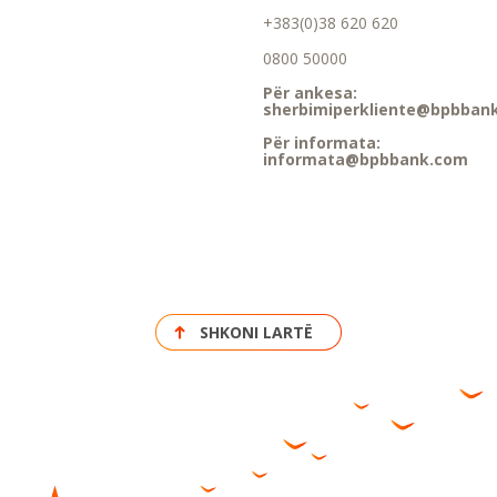
+383(0)38 620 620
0800 50000
Për ankesa:
sherbimiperkliente@bpbban
Për informata:
informata@bpbbank.com
SHKONI LARTË