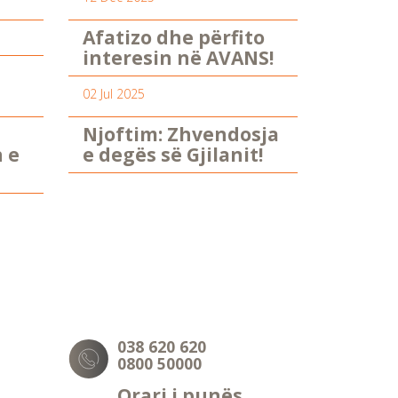
Afatizo dhe përfito
interesin në AVANS!
02 Jul 2025
Njoftim: Zhvendosja
n e
e degës së Gjilanit!
038 620 620
0800 50000
Orari i punës