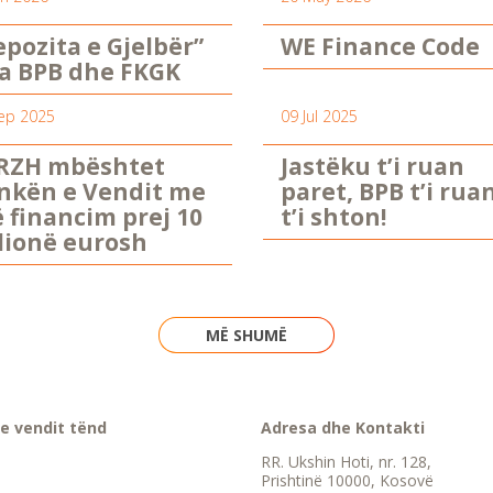
epozita e Gjelbër”
WE Finance Code
a BPB dhe FKGK
ep 2025
09 Jul 2025
RZH mbështet
Jastëku t’i ruan
nkën e Vendit me
paret, BPB t’i rua
ë financim prej 10
t’i shton!
lionë eurosh
MË SHUMË
e vendit tënd
Adresa dhe Kontakti
RR. Ukshin Hoti, nr. 128,
Prishtinë 10000, Kosovë