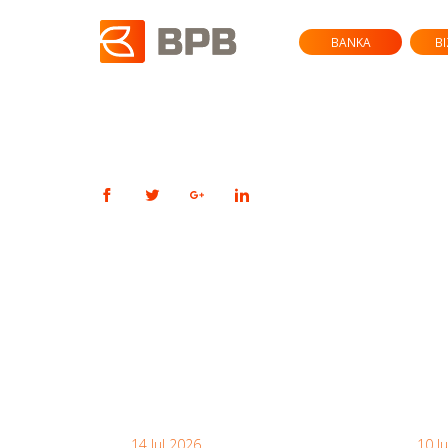
BANKA
B
14 Jul 2026
10 J