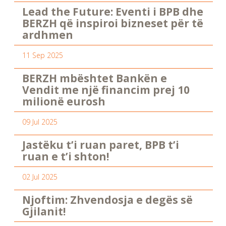
Lead the Future: Eventi i BPB dhe
BERZH që inspiroi bizneset për të
ardhmen
11 Sep 2025
BERZH mbështet Bankën e
Vendit me një financim prej 10
milionë eurosh
09 Jul 2025
Jastëku t’i ruan paret, BPB t’i
ruan e t’i shton!
02 Jul 2025
Njoftim: Zhvendosja e degës së
Gjilanit!