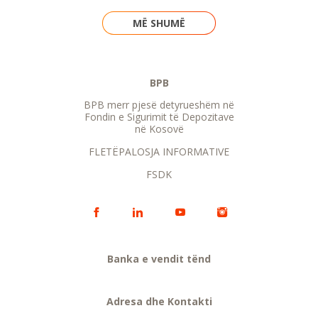
MË SHUMË
BPB
BPB merr pjesë detyrueshëm në
Fondin e Sigurimit të Depozitave
në Kosovë
FLETËPALOSJA INFORMATIVE
FSDK
Banka e vendit tënd
Adresa dhe Kontakti