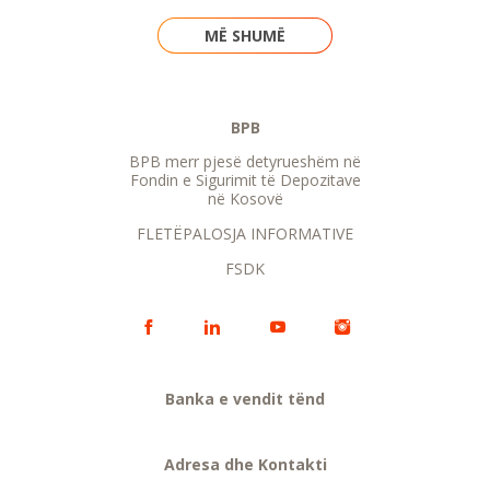
MË SHUMË
BPB
BPB merr pjesë detyrueshëm në
Fondin e Sigurimit të Depozitave
në Kosovë
FLETËPALOSJA INFORMATIVE
FSDK
Banka e vendit tënd
Adresa dhe Kontakti