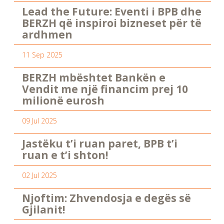
Lead the Future: Eventi i BPB dhe
BERZH që inspiroi bizneset për të
ardhmen
11 Sep 2025
BERZH mbështet Bankën e
Vendit me një financim prej 10
milionë eurosh
09 Jul 2025
Jastëku t’i ruan paret, BPB t’i
ruan e t’i shton!
02 Jul 2025
Njoftim: Zhvendosja e degës së
Gjilanit!