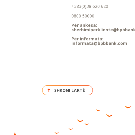
+383(0)38 620 620
0800 50000
Për ankesa:
sherbimiperkliente@bpbban
Për informata:
informata@bpbbank.com
SHKONI LARTË