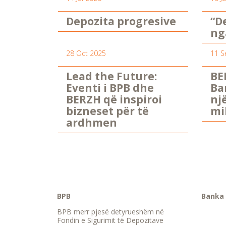
Depozita progresive
“D
ng
28 Oct 2025
11 S
Lead the Future:
BE
Eventi i BPB dhe
Ba
BERZH që inspiroi
nj
bizneset për të
mi
ardhmen
BPB
Banka 
BPB merr pjesë detyrueshëm në
Fondin e Sigurimit të Depozitave