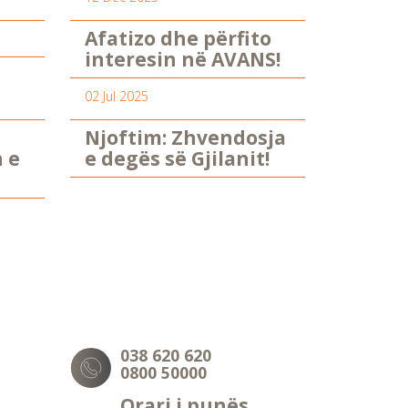
Afatizo dhe përfito
interesin në AVANS!
02 Jul 2025
Njoftim: Zhvendosja
n e
e degës së Gjilanit!
038 620 620
0800 50000
Orari i punës