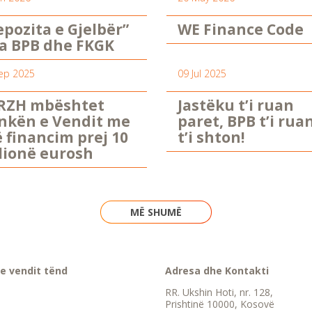
epozita e Gjelbër”
WE Finance Code
a BPB dhe FKGK
ep 2025
09 Jul 2025
RZH mbështet
Jastëku t’i ruan
nkën e Vendit me
paret, BPB t’i rua
ë financim prej 10
t’i shton!
lionë eurosh
MË SHUMË
e vendit tënd
Adresa dhe Kontakti
RR. Ukshin Hoti, nr. 128,
Prishtinë 10000, Kosovë