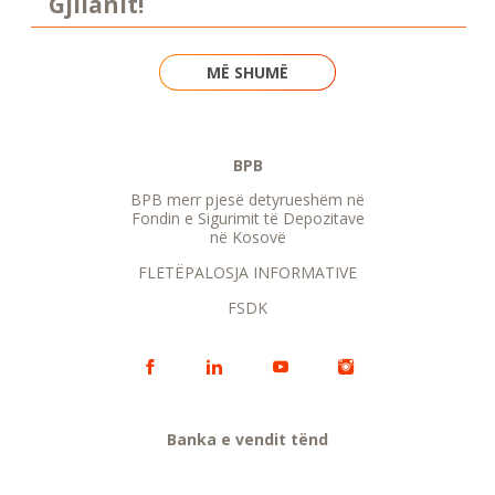
Gjilanit!
MË SHUMË
BPB
BPB merr pjesë detyrueshëm në
Fondin e Sigurimit të Depozitave
në Kosovë
FLETËPALOSJA INFORMATIVE
FSDK
Banka e vendit tënd