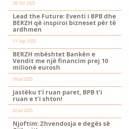
28 Oct 2025
Lead the Future: Eventi i BPB dhe
BERZH që inspiroi bizneset për të
ardhmen
11 Sep 2025
BERZH mbështet Bankën e
Vendit me një financim prej 10
milionë eurosh
09 Jul 2025
Jastëku t’i ruan paret, BPB t’i
ruan e t’i shton!
02 Jul 2025
Njoftim: Zhvendosja e degës së