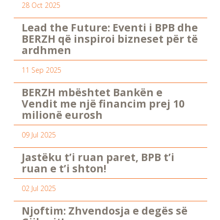
28 Oct 2025
Lead the Future: Eventi i BPB dhe
BERZH që inspiroi bizneset për të
ardhmen
11 Sep 2025
BERZH mbështet Bankën e
Vendit me një financim prej 10
milionë eurosh
09 Jul 2025
Jastëku t’i ruan paret, BPB t’i
ruan e t’i shton!
02 Jul 2025
Njoftim: Zhvendosja e degës së