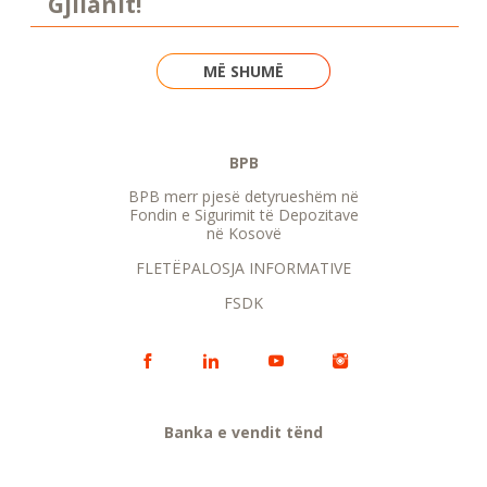
Gjilanit!
MË SHUMË
BPB
BPB merr pjesë detyrueshëm në
Fondin e Sigurimit të Depozitave
në Kosovë
FLETËPALOSJA INFORMATIVE
FSDK
Banka e vendit tënd