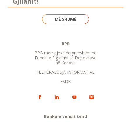
Gjilanit!
MË SHUMË
BPB
BPB merr pjesë detyrueshëm në
Fondin e Sigurimit të Depozitave
në Kosovë
FLETËPALOSJA INFORMATIVE
FSDK
Banka e vendit tënd