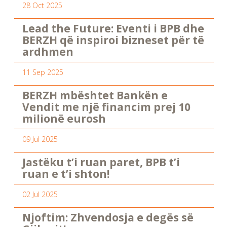
28 Oct 2025
Lead the Future: Eventi i BPB dhe
BERZH që inspiroi bizneset për të
ardhmen
11 Sep 2025
BERZH mbështet Bankën e
Vendit me një financim prej 10
milionë eurosh
09 Jul 2025
Jastëku t’i ruan paret, BPB t’i
ruan e t’i shton!
02 Jul 2025
Njoftim: Zhvendosja e degës së