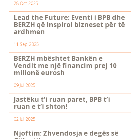
28 Oct 2025
Lead the Future: Eventi i BPB dhe
BERZH që inspiroi bizneset për të
ardhmen
11 Sep 2025
BERZH mbështet Bankën e
Vendit me një financim prej 10
milionë eurosh
09 Jul 2025
Jastëku t’i ruan paret, BPB t’i
ruan e t’i shton!
02 Jul 2025
Njoftim: Zhvendosja e degës së