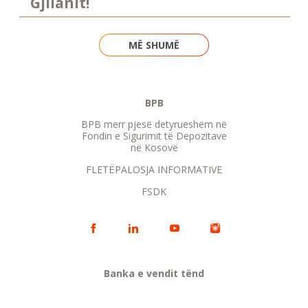
Gjilanit!
MË SHUMË
BPB
BPB merr pjesë detyrueshëm në
Fondin e Sigurimit të Depozitave
në Kosovë
FLETËPALOSJA INFORMATIVE
FSDK
Banka e vendit tënd