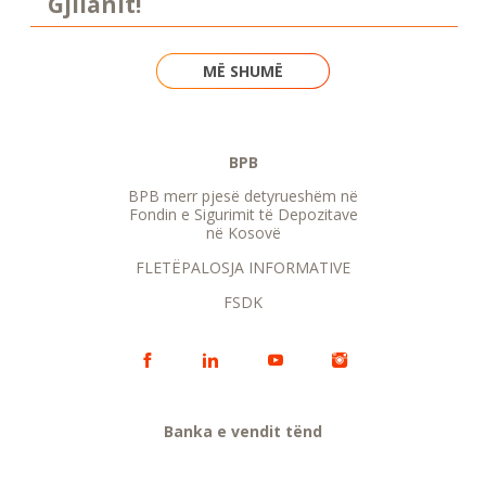
Gjilanit!
MË SHUMË
BPB
BPB merr pjesë detyrueshëm në
Fondin e Sigurimit të Depozitave
në Kosovë
FLETËPALOSJA INFORMATIVE
FSDK
Banka e vendit tënd