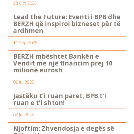
28 Oct 2025
Lead the Future: Eventi i BPB dhe
BERZH që inspiroi bizneset për të
ardhmen
11 Sep 2025
BERZH mbështet Bankën e
Vendit me një financim prej 10
milionë eurosh
09 Jul 2025
Jastëku t’i ruan paret, BPB t’i
ruan e t’i shton!
02 Jul 2025
Njoftim: Zhvendosja e degës së