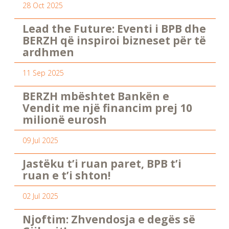
28 Oct 2025
Lead the Future: Eventi i BPB dhe
BERZH që inspiroi bizneset për të
ardhmen
11 Sep 2025
BERZH mbështet Bankën e
Vendit me një financim prej 10
milionë eurosh
09 Jul 2025
Jastëku t’i ruan paret, BPB t’i
ruan e t’i shton!
02 Jul 2025
Njoftim: Zhvendosja e degës së