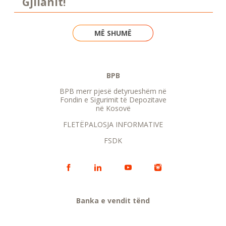
Gjilanit!
MË SHUMË
BPB
BPB merr pjesë detyrueshëm në
Fondin e Sigurimit të Depozitave
në Kosovë
FLETËPALOSJA INFORMATIVE
FSDK
Banka e vendit tënd