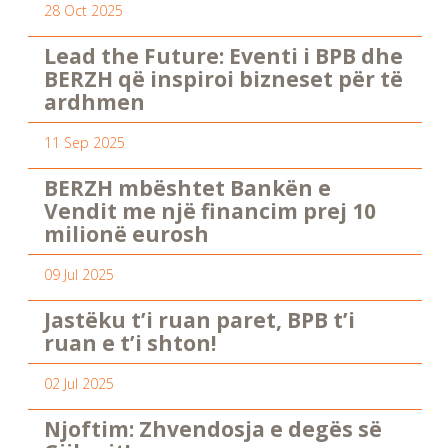
28 Oct 2025
Lead the Future: Eventi i BPB dhe
BERZH që inspiroi bizneset për të
ardhmen
11 Sep 2025
BERZH mbështet Bankën e
Vendit me një financim prej 10
milionë eurosh
09 Jul 2025
Jastëku t’i ruan paret, BPB t’i
ruan e t’i shton!
02 Jul 2025
Njoftim: Zhvendosja e degës së