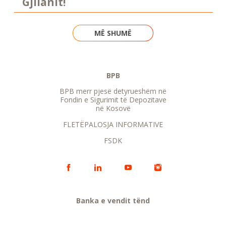
Gjilanit!
MË SHUMË
BPB
BPB merr pjesë detyrueshëm në
Fondin e Sigurimit të Depozitave
në Kosovë
FLETËPALOSJA INFORMATIVE
FSDK
Banka e vendit tënd