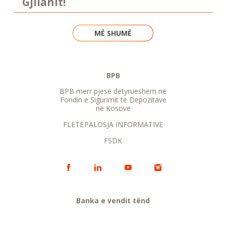
Gjilanit!
MË SHUMË
BPB
BPB merr pjesë detyrueshëm në
Fondin e Sigurimit të Depozitave
në Kosovë
FLETËPALOSJA INFORMATIVE
FSDK
Banka e vendit tënd