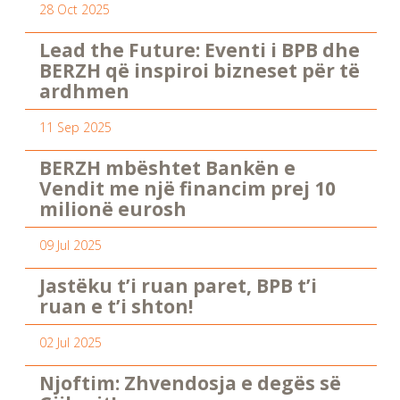
28 Oct 2025
Lead the Future: Eventi i BPB dhe
BERZH që inspiroi bizneset për të
ardhmen
11 Sep 2025
BERZH mbështet Bankën e
Vendit me një financim prej 10
milionë eurosh
09 Jul 2025
Jastëku t’i ruan paret, BPB t’i
ruan e t’i shton!
02 Jul 2025
Njoftim: Zhvendosja e degës së