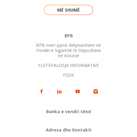
MË SHUMË
BPB
BPB merr pjesë detyrueshëm në
Fondin e Sigurimit të Depozitave
në Kosovë
FLETËPALOSJA INFORMATIVE
FSDK
Banka e vendit tënd
Adresa dhe Kontakti