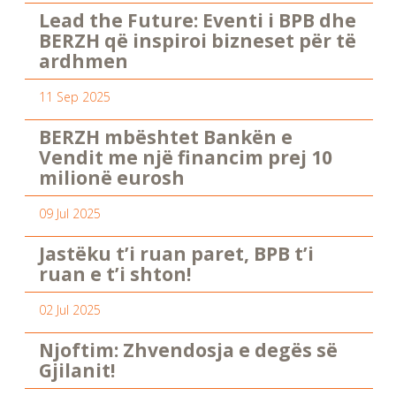
Lead the Future: Eventi i BPB dhe
BERZH që inspiroi bizneset për të
ardhmen
11 Sep 2025
BERZH mbështet Bankën e
Vendit me një financim prej 10
milionë eurosh
09 Jul 2025
Jastëku t’i ruan paret, BPB t’i
ruan e t’i shton!
02 Jul 2025
Njoftim: Zhvendosja e degës së
Gjilanit!