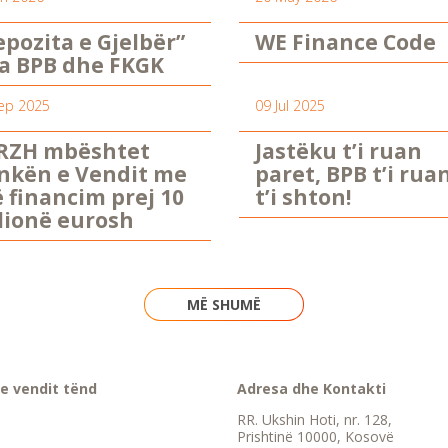
epozita e Gjelbër”
WE Finance Code
a BPB dhe FKGK
ep 2025
09 Jul 2025
RZH mbështet
Jastëku t’i ruan
nkën e Vendit me
paret, BPB t’i rua
ë financim prej 10
t’i shton!
lionë eurosh
MË SHUMË
e vendit tënd
Adresa dhe Kontakti
RR. Ukshin Hoti, nr. 128,
Prishtinë 10000, Kosovë