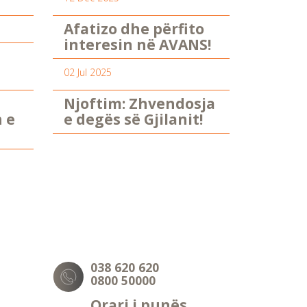
Afatizo dhe përfito
interesin në AVANS!
02 Jul 2025
Njoftim: Zhvendosja
n e
e degës së Gjilanit!
038 620 620
0800 50000
Orari i punës