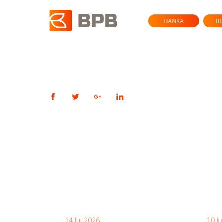
BANKA
B
14 Jul 2026
10 J