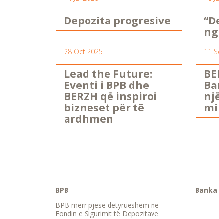
Depozita progresive
“D
ng
28 Oct 2025
11 S
Lead the Future:
BE
Eventi i BPB dhe
Ba
BERZH që inspiroi
nj
bizneset për të
mi
ardhmen
BPB
Banka 
BPB merr pjesë detyrueshëm në
Fondin e Sigurimit të Depozitave