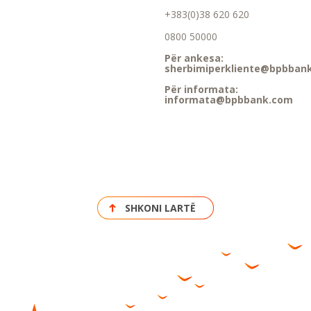
+383(0)38 620 620
0800 50000
Për ankesa:
sherbimiperkliente@bpbban
Për informata:
informata@bpbbank.com
SHKONI LARTË