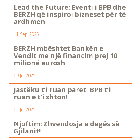
Lead the Future: Eventi i BPB dhe
BERZH që inspiroi bizneset për të
ardhmen
11 Sep 2025
BERZH mbështet Bankën e
Vendit me një financim prej 10
milionë eurosh
09 Jul 2025
Jastëku t’i ruan paret, BPB t’i
ruan e t’i shton!
02 Jul 2025
Njoftim: Zhvendosja e degës së
Gjilanit!