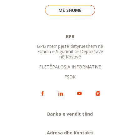
MË SHUMË
BPB
BPB merr pjesë detyrueshëm në
Fondin e Sigurimit të Depozitave
në Kosovë
FLETËPALOSJA INFORMATIVE
FSDK
Banka e vendit tënd
Adresa dhe Kontakti